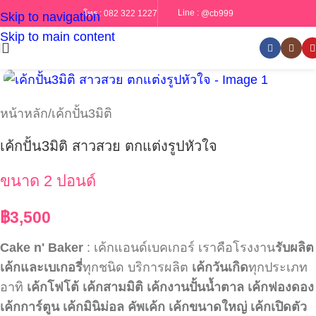
Line :
@cb999
โทร :
082 322 1227
Skip to navigation
Skip to main content
หน้าหลัก
/
เค้กปั้น3มิติ
เค้กปั้น3มิติ สาวสวย ตกแต่งรูปหัวใจ
ขนาด 2 ปอนด์
฿
3,500
Cake n' Baker
: เค้กแอนด์เบคเกอร์ เราคือโรงงาน
รับผลิต
เค้กและเบเกอรี่
ทุกชนิด บริการผลิต
เค้กวันเกิด
ทุกประเภท
อาทิ
เค้กโฟโต้
เค้กสามมิติ
เค้กงานปั้นน้ำตาล
เค้กฟองดอง
เค้กการ์ตูน
เค้กมินิม่อล
คัพเค้ก
เค้กขนาดใหญ่
เค้กเปิดตัว