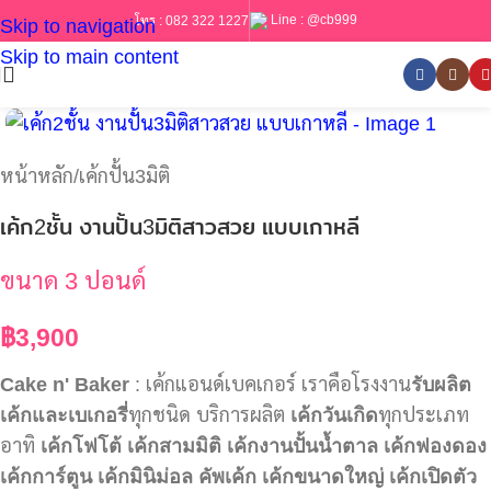
Line :
@cb999
โทร :
082 322 1227
Skip to navigation
Skip to main content
หน้าหลัก
/
เค้กปั้น3มิติ
เค้ก2ชั้น งานปั้น3มิติสาวสวย แบบเกาหลี
ขนาด 3 ปอนด์
฿
3,900
Cake n' Baker
: เค้กแอนด์เบคเกอร์ เราคือโรงงาน
รับผลิต
เค้กและเบเกอรี่
ทุกชนิด บริการผลิต
เค้กวันเกิด
ทุกประเภท
อาทิ
เค้กโฟโต้
เค้กสามมิติ
เค้กงานปั้นน้ำตาล
เค้กฟองดอง
เค้กการ์ตูน
เค้กมินิม่อล
คัพเค้ก
เค้กขนาดใหญ่
เค้กเปิดตัว