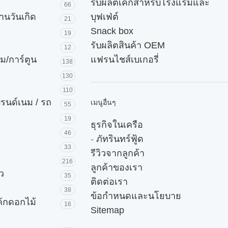
รับผลิตเค้กสำหรับโรงแรมและ
66
านวันเกิด
บุฟเฟ่ต์
21
Snack box
19
รับผลิตสินค้า OEM
12
ม/การ์ตูน
แฟรนไชส์เบเกอรี่
138
130
110
บรนด์เนม / รถ
เมนูอื่นๆ
55
19
ธุรกิจในเครือ
46
-
ภัทรินทร์ฟู้ด
33
รีวิวจากลูกค้า
216
ลูกค้าของเรา
ัว
35
ติดต่อเรา
38
ข้อกำหนดและนโยบาย
ค้กดอกไม้
16
Sitemap