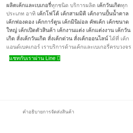
ผลิตเค้กและเบเกอรี่
ทุกชนิด บริการผลิต
เค้กวันเกิด
ทุก
ประเภท อาทิ
เค้กโฟโต้
เค้กสามมิติ
เค้กงานปั้นน้ำตาล
เค้กฟองดอง
เค้กการ์ตูน
เค้กมินิม่อล
คัพเค้ก
เค้กขนาด
ใหญ่
เค้กเปิดตัวสินค้า
เค้กงานแต่ง
เค้กแต่งงาน
เค้กวัน
เกิด
สั่งเค้กวันเกิด
สั่งเค้กด่วน
สั่งเค้กออนไลน์
ได้ที่ เค้ก
แอนด์เบคเกอร์ เราบริการด้านเค้กและเบเกอรี่ครบวงจร
แชทกับเราผ่าน Line
คำอธิบาย
การจัดส่งสินค้า