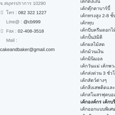
เค้กดึงเงิน
จ.สมุทรปราการ 10290
เค้กตุ๊กตาบาร์บี้
โทร :
082 322 1227
เค้กทรงสูง 2-8 ชั้
Line@ :
@cb999
เค้กทุบ
เค้กบีบครีมดอกไม
Fax :
02-408-3518
เค้กปั้น3มิติ
Mail :
เค้กผลไม้สด
cakeandbaker@gmail.com
เค้กม้วนเงิน
เค้กมินิมอล
เค้กวันแม่ เค้กพ
เค้กส่งด่วน 3 ชั่ว
เค้กสัตว์ต่างๆ
เค้กสิ่งเสพติดแล
เค้กสโมสรฟุตบอ
เค้กองค์กร เค้กบร
เค้กออกแบบพิเศ