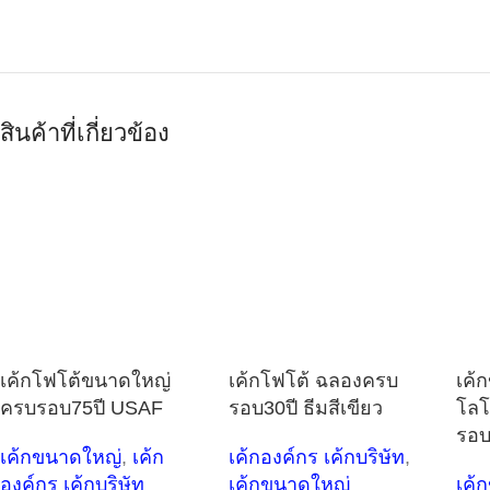
สินค้าที่เกี่ยวข้อง
เค้กโฟโต้ขนาดใหญ่
เค้กโฟโต้ ฉลองครบ
เค้
ครบรอบ75ปี USAF
รอบ30ปี ธีมสีเขียว
โลโ
รอบ
เค้กขนาดใหญ่
,
เค้ก
เค้กองค์กร เค้กบริษัท
,
องค์กร เค้กบริษัท
เค้กขนาดใหญ่
เค้