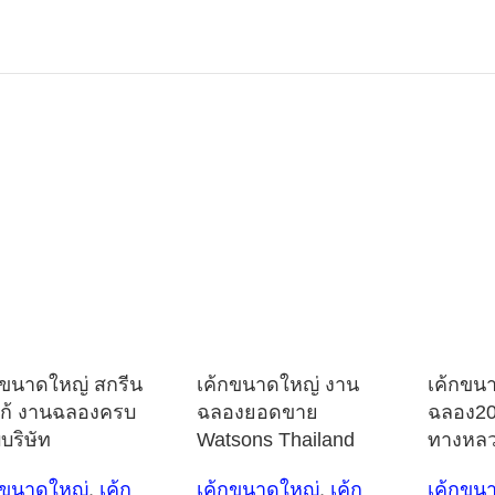
กขนาดใหญ่ สกรีน
เค้กขนาดใหญ่ งาน
เค้กขน
ก้ งานฉลองครบ
ฉลองยอดขาย
ฉลอง20
บริษัท
Watsons Thailand
ทางหล
กขนาดใหญ่
,
เค้ก
เค้กขนาดใหญ่
,
เค้ก
เค้กขน