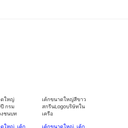
าดใหญ่
เค้กขนาดใหญ่สีขาว
ปี กรม
สกรีนLogoบริษัทใน
วงชนบท
เครือ
าดใหญ่
,
เค้ก
เค้กขนาดใหญ่
,
เค้ก