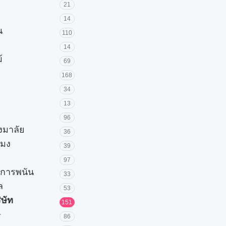
21
14
น
110
14
้
69
168
34
13
96
วงมาลัย
36
โมง
39
97
ะการพนัน
33
ล
53
ิษัท
151
ษ
86