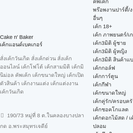
คัพเค้ก
พร๊อพงานปาร์ตี้/ง
อื่นๆ
เค้ก 18+
เค้ก ภาพยนตร์/เก
Cake n' Baker
เค้ก3มิติ ผู้ชาย
เค้กแอนด์เบคเกอร์
เค้ก3มิติ ผู้หญิง
สั่งเค้กวันเกิด สั่งเค้กด่วน สั่งเค้ก
เค้ก3มิติ สินค้าแ
ออนไลน์ เค้กโฟโต้ เค้กสามมิติ เค้กมิ
เค้กกอล์ฟ
นิม่อล คัพเค้ก เค้กขนาดใหญ่ เค้กเปิด
เค้กการ์ตูน
ตัวสินค้า เค้กงานแต่ง เค้กแต่งงาน
เค้กกีฬา
เค้กวันเกิด
เค้กขนาดใหญ่
เค้กคู่รัก/ครอบคร
เค้กชอคโกแลต
190/73 หมู่ที่ 8 ต.ในคลองบางปลา
เค้กดอกไม้สด / เ
ปลอม
กด อ.พระสมุทรเจดีย์