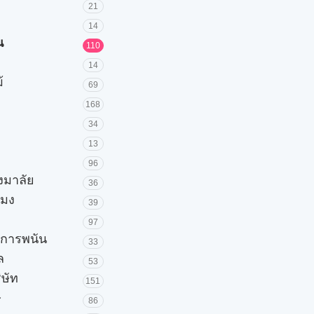
21
14
น
110
14
้
69
168
34
13
96
วงมาลัย
36
โมง
39
97
ะการพนัน
33
ล
53
ิษัท
151
ษ
86