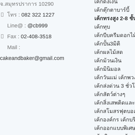
เค้กดึงเงิน
จ.สมุทรปราการ 10290
เค้กตุ๊กตาบาร์บี้
โทร :
082 322 1227
เค้กทรงสูง 2-8 ชั้
Line@ :
@cb999
เค้กทุบ
เค้กบีบครีมดอกไม
Fax :
02-408-3518
เค้กปั้น3มิติ
Mail :
เค้กผลไม้สด
cakeandbaker@gmail.com
เค้กม้วนเงิน
เค้กมินิมอล
เค้กวันแม่ เค้กพ
เค้กส่งด่วน 3 ชั่ว
เค้กสัตว์ต่างๆ
เค้กสิ่งเสพติดแล
เค้กสโมสรฟุตบอ
เค้กองค์กร เค้กบร
เค้กออกแบบพิเศ