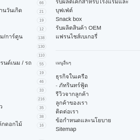
รับผลิตเค้กสำหรับโรงแรมและ
66
านวันเกิด
บุฟเฟ่ต์
21
Snack box
19
รับผลิตสินค้า OEM
12
ม/การ์ตูน
แฟรนไชส์เบเกอรี่
138
130
110
บรนด์เนม / รถ
เมนูอื่นๆ
55
19
ธุรกิจในเครือ
46
-
ภัทรินทร์ฟู้ด
33
รีวิวจากลูกค้า
216
ลูกค้าของเรา
ัว
35
ติดต่อเรา
38
ข้อกำหนดและนโยบาย
ค้กดอกไม้
16
Sitemap