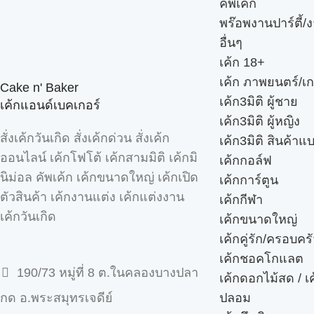
คัพเค้ก
พร๊อพงานปาร์ตี้/ง
อื่นๆ
เค้ก 18+
เค้ก ภาพยนตร์/เก
Cake n' Baker
เค้ก3มิติ ผู้ชาย
เค้กแอนด์เบคเกอร์
เค้ก3มิติ ผู้หญิง
สั่งเค้กวันเกิด สั่งเค้กด่วน สั่งเค้ก
เค้ก3มิติ สินค้าแ
ออนไลน์ เค้กโฟโต้ เค้กสามมิติ เค้กมิ
เค้กกอล์ฟ
นิม่อล คัพเค้ก เค้กขนาดใหญ่ เค้กเปิด
เค้กการ์ตูน
ตัวสินค้า เค้กงานแต่ง เค้กแต่งงาน
เค้กกีฬา
เค้กวันเกิด
เค้กขนาดใหญ่
เค้กคู่รัก/ครอบคร
เค้กชอคโกแลต
190/73 หมู่ที่ 8 ต.ในคลองบางปลา
เค้กดอกไม้สด / เ
ปลอม
กด อ.พระสมุทรเจดีย์