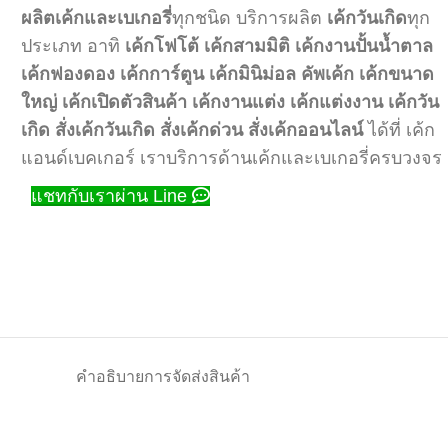
ผลิตเค้กและเบเกอรี่
ทุกชนิด บริการผลิต
เค้กวันเกิด
ทุก
ประเภท อาทิ
เค้กโฟโต้
เค้กสามมิติ
เค้กงานปั้นน้ำตาล
เค้กฟองดอง
เค้กการ์ตูน
เค้กมินิม่อล
คัพเค้ก
เค้กขนาด
ใหญ่
เค้กเปิดตัวสินค้า
เค้กงานแต่ง
เค้กแต่งงาน
เค้กวัน
เกิด
สั่งเค้กวันเกิด
สั่งเค้กด่วน
สั่งเค้กออนไลน์
ได้ที่ เค้ก
แอนด์เบคเกอร์ เราบริการด้านเค้กและเบเกอรี่ครบวงจร
แชทกับเราผ่าน Line
คำอธิบาย
การจัดส่งสินค้า