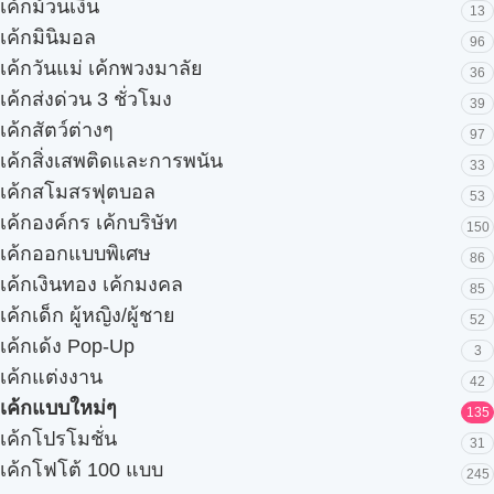
เค้กม้วนเงิน
13
เค้กมินิมอล
96
เค้กวันแม่ เค้กพวงมาลัย
36
เค้กส่งด่วน 3 ชั่วโมง
39
เค้กสัตว์ต่างๆ
97
เค้กสิ่งเสพติดและการพนัน
33
เค้กสโมสรฟุตบอล
53
เค้กองค์กร เค้กบริษัท
150
เค้กออกแบบพิเศษ
86
เค้กเงินทอง เค้กมงคล
85
เค้กเด็ก ผู้หญิง/ผู้ชาย
52
เค้กเด้ง Pop-Up
3
เค้กแต่งงาน
42
เค้กแบบใหม่ๆ
135
เค้กโปรโมชั่น
31
เค้กโฟโต้ 100 แบบ
245