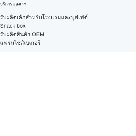
บริการของเรา
รับผลิตเค้กสำหรับโรงแรมและบุฟเฟ่ต์
Snack box
รับผลิตสินค้า OEM
แฟรนไชส์เบเกอรี่
เมนูอื่นๆ
ธุรกิจในเครือ
-
ภัทรินทร์ฟู้ด
รีวิวจากลูกค้า
ลูกค้าของเรา
ติดต่อเรา
ข้อกำหนดและนโยบาย
Sitemap