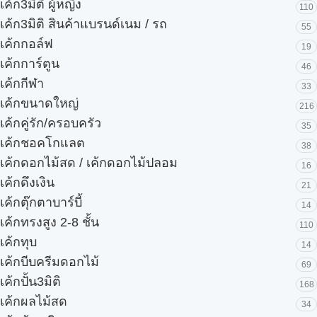
เค้ก3มิติ ผู้หญิง
110
เค้ก3มิติ สินค้าแบรนด์เนม / รถ
55
เค้กกอล์ฟ
19
เค้กการ์ตูน
46
เค้กกีฬา
33
เค้กขนาดใหญ่
216
เค้กคู่รัก/ครอบครัว
35
เค้กชอคโกแลต
38
เค้กดอกไม้สด / เค้กดอกไม้ปลอม
16
เค้กดึงเงิน
21
เค้กตุ๊กตาบาร์บี้
14
เค้กทรงสูง 2-8 ชั้น
110
เค้กทุบ
14
เค้กบีบครีมดอกไม้
69
เค้กปั้น3มิติ
168
เค้กผลไม้สด
34