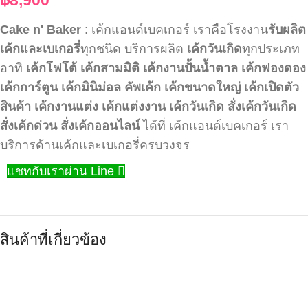
Cake n' Baker
: เค้กแอนด์เบคเกอร์ เราคือโรงงาน
รับผลิต
เค้กและเบเกอรี่
ทุกชนิด บริการผลิต
เค้กวันเกิด
ทุกประเภท
อาทิ
เค้กโฟโต้
เค้กสามมิติ
เค้กงานปั้นน้ำตาล
เค้กฟองดอง
เค้กการ์ตูน
เค้กมินิม่อล
คัพเค้ก
เค้กขนาดใหญ่
เค้กเปิดตัว
สินค้า
เค้กงานแต่ง
เค้กแต่งงาน
เค้กวันเกิด
สั่งเค้กวันเกิด
สั่งเค้กด่วน
สั่งเค้กออนไลน์
ได้ที่ เค้กแอนด์เบคเกอร์ เรา
บริการด้านเค้กและเบเกอรี่ครบวงจร
แชทกับเราผ่าน Line
สินค้าที่เกี่ยวข้อง