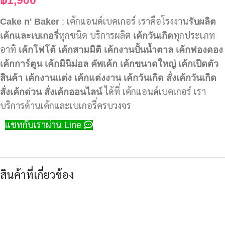
Cake n' Baker
: เค้กแอนด์เบคเกอร์ เราคือโรงงาน
รับผลิต
เค้กและเบเกอรี่
ทุกชนิด บริการผลิต
เค้กวันเกิด
ทุกประเภท
อาทิ
เค้กโฟโต้
เค้กสามมิติ
เค้กงานปั้นน้ำตาล
เค้กฟองดอง
เค้กการ์ตูน
เค้กมินิม่อล
คัพเค้ก
เค้กขนาดใหญ่
เค้กเปิดตัว
สินค้า
เค้กงานแต่ง
เค้กแต่งงาน
เค้กวันเกิด
สั่งเค้กวันเกิด
สั่งเค้กด่วน
สั่งเค้กออนไลน์
ได้ที่ เค้กแอนด์เบคเกอร์ เรา
บริการด้านเค้กและเบเกอรี่ครบวงจร
แชทกับเราผ่าน Line
สินค้าที่เกี่ยวข้อง