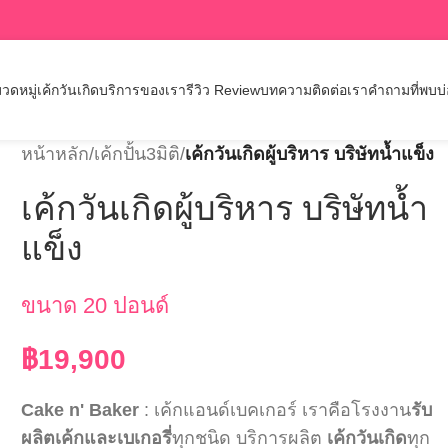
วดหมู่เค้กวันเกิด
บริการของเรา
รีวิว Review
บทความ
ติดต่อเรา
คำถามที่พบบ
หน้าหลัก
/
เค้กปั้น3มิติ
/
เค้กวันเกิดผู้บริหาร บริษัทน้ำแข็ง
เค้กวันเกิดผู้บริหาร บริษัทน้ำ
แข็ง
ขนาด 20 ปอนด์
฿
19,900
Cake n' Baker
: เค้กแอนด์เบคเกอร์ เราคือโรงงาน
รับ
ผลิตเค้กและเบเกอรี่
ทุกชนิด บริการผลิต
เค้กวันเกิด
ทุก