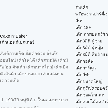
คัพเค้ก
พร๊อพงานปาร์ตี้/ง
อื่นๆ
เค้ก 18+
เค้ก ภาพยนตร์/เก
Cake n' Baker
เค้ก3มิติ ผู้ชาย
เค้กแอนด์เบคเกอร์
เค้ก3มิติ ผู้หญิง
สั่งเค้กวันเกิด สั่งเค้กด่วน สั่งเค้ก
เค้ก3มิติ สินค้าแ
ออนไลน์ เค้กโฟโต้ เค้กสามมิติ เค้กมิ
เค้กกอล์ฟ
นิม่อล คัพเค้ก เค้กขนาดใหญ่ เค้กเปิด
เค้กการ์ตูน
ตัวสินค้า เค้กงานแต่ง เค้กแต่งงาน
เค้กกีฬา
เค้กวันเกิด
เค้กขนาดใหญ่
เค้กคู่รัก/ครอบคร
เค้กชอคโกแลต
190/73 หมู่ที่ 8 ต.ในคลองบางปลา
เค้กดอกไม้สด / เ