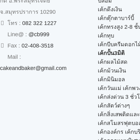
ปลอม
กด อ.พระสมุทรเจดีย์
เค้กดึงเงิน
จ.สมุทรปราการ 10290
เค้กตุ๊กตาบาร์บี้
โทร :
082 322 1227
เค้กทรงสูง 2-8 ชั้
Line@ :
@cb999
เค้กทุบ
เค้กบีบครีมดอกไม
Fax :
02-408-3518
เค้กปั้น3มิติ
Mail :
เค้กผลไม้สด
cakeandbaker@gmail.com
เค้กม้วนเงิน
เค้กมินิมอล
เค้กวันแม่ เค้กพ
เค้กส่งด่วน 3 ชั่ว
เค้กสัตว์ต่างๆ
เค้กสิ่งเสพติดแล
เค้กสโมสรฟุตบอ
เค้กองค์กร เค้กบร