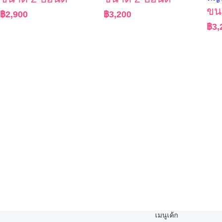
ขน
฿
2,900
฿
3,200
฿
3,
เมนูเค้ก