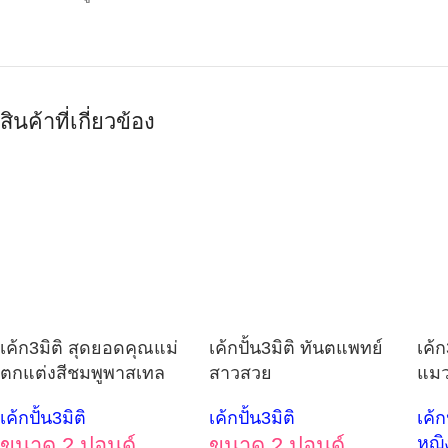
สินค้าที่เกี่ยวข้อง
เค้ก3มิติ สุดยอดคุณแม่
เค้กปั้น3มิติ ทันตแพทย์
เค้
ตกแต่งสีชมพูพาสเทล
สาวสวย
แมว
เค้กปั้น3มิติ
เค้กปั้น3มิติ
เค้ก
ขนาด 2 ปอนด์
ขนาด 2 ปอนด์
หญิ