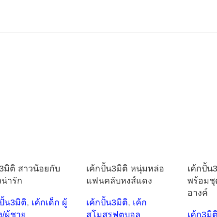
ก3มิติ สาวน้อยกับ
เค้กปั้น3มิติ หนุ่มหล่อ
เค้กปั้
น่ารัก
แฟนคลับหงส์แดง
พร้อมชุ
อางค์
ปั้น3มิติ
,
เค้กเด็ก ผู้
เค้กปั้น3มิติ
,
เค้ก
ง/ผู้ชาย
สโมสรฟุตบอล
เค้ก3มิติ