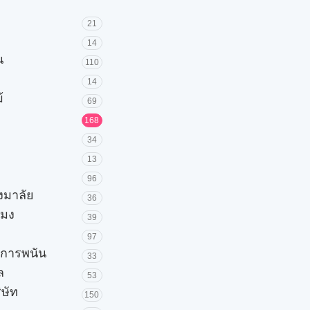
21
14
น
110
14
้
69
168
34
13
96
วงมาลัย
36
โมง
39
97
ะการพนัน
33
ล
53
ิษัท
150