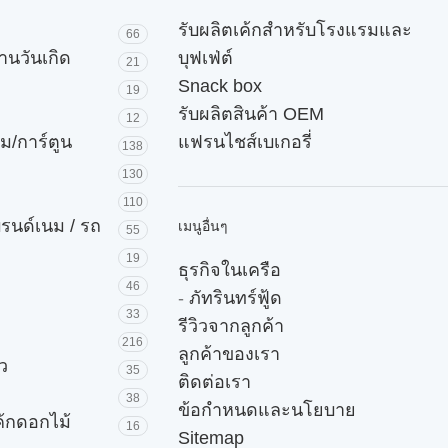
รับผลิตเค้กสำหรับโรงแรมและ
66
านวันเกิด
บุฟเฟ่ต์
21
Snack box
19
รับผลิตสินค้า OEM
12
ม/การ์ตูน
แฟรนไชส์เบเกอรี่
138
130
110
บรนด์เนม / รถ
เมนูอื่นๆ
55
19
ธุรกิจในเครือ
46
-
ภัทรินทร์ฟู้ด
33
รีวิวจากลูกค้า
216
ลูกค้าของเรา
ัว
35
ติดต่อเรา
38
ข้อกำหนดและนโยบาย
ค้กดอกไม้
16
Sitemap