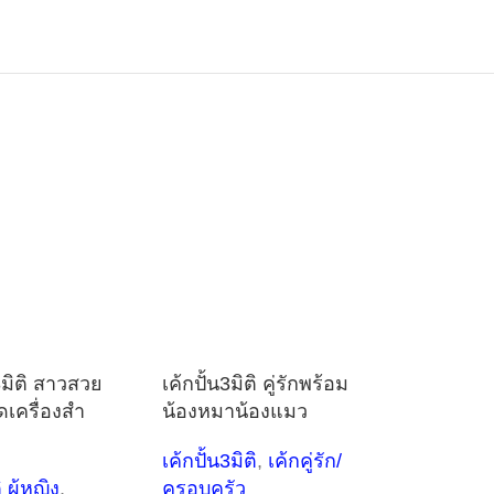
น3มิติ สาวสวย
เค้กปั้น3มิติ คู่รักพร้อม
ดเครื่องสำ
น้องหมาน้องแมว
เค้กปั้น3มิติ
,
เค้กคู่รัก/
 ผู้หญิง
,
ครอบครัว