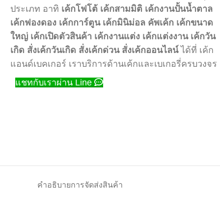
ประเภท อาทิ
เค้กโฟโต้
เค้กสามมิติ
เค้กงานปั้นน้ำตาล
เค้กฟองดอง
เค้กการ์ตูน
เค้กมินิม่อล
คัพเค้ก
เค้กขนาด
ใหญ่
เค้กเปิดตัวสินค้า
เค้กงานแต่ง
เค้กแต่งงาน
เค้กวัน
เกิด
สั่งเค้กวันเกิด
สั่งเค้กด่วน
สั่งเค้กออนไลน์
ได้ที่ เค้ก
แอนด์เบคเกอร์ เราบริการด้านเค้กและเบเกอรี่ครบวงจร
แชทกับเราผ่าน Line
คำอธิบาย
การจัดส่งสินค้า