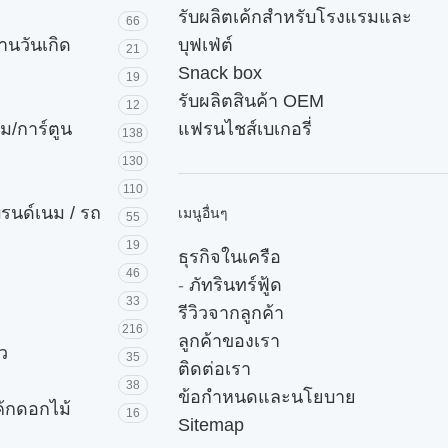
รับผลิตเค้กสำหรับโรงแรมและ
66
านวันเกิด
บุฟเฟ่ต์
21
Snack box
19
รับผลิตสินค้า OEM
12
ม/การ์ตูน
แฟรนไชส์เบเกอรี่
138
130
110
บรนด์เนม / รถ
เมนูอื่นๆ
55
19
ธุรกิจในเครือ
46
-
ภัทรินทร์ฟู้ด
33
รีวิวจากลูกค้า
216
ลูกค้าของเรา
ัว
35
ติดต่อเรา
38
ข้อกำหนดและนโยบาย
ค้กดอกไม้
16
Sitemap