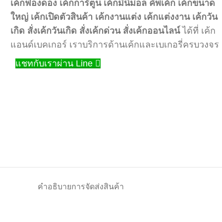
เค้กฟองดอง
เค้กการ์ตูน
เค้กมินิม่อล
คัพเค้ก
เค้กขนาด
ใหญ่
เค้กเปิดตัวสินค้า
เค้กงานแต่ง
เค้กแต่งงาน
เค้กวัน
เกิด
สั่งเค้กวันเกิด
สั่งเค้กด่วน
สั่งเค้กออนไลน์
ได้ที่ เค้ก
แอนด์เบคเกอร์ เราบริการด้านเค้กและเบเกอรี่ครบวงจร
แชทกับเราผ่าน Line
คำอธิบาย
การจัดส่งสินค้า