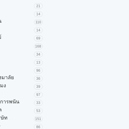
21
14
น
110
14
้
69
168
34
13
96
วงมาลัย
36
โมง
39
97
ะการพนัน
33
ล
53
ิษัท
151
ษ
86