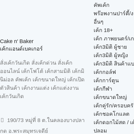
คัพเค้ก
พร๊อพงานปาร์ตี้/ง
อื่นๆ
เค้ก 18+
เค้ก ภาพยนตร์/เก
Cake n' Baker
เค้ก3มิติ ผู้ชาย
เค้กแอนด์เบคเกอร์
เค้ก3มิติ ผู้หญิง
สั่งเค้กวันเกิด สั่งเค้กด่วน สั่งเค้ก
เค้ก3มิติ สินค้าแ
ออนไลน์ เค้กโฟโต้ เค้กสามมิติ เค้กมิ
เค้กกอล์ฟ
นิม่อล คัพเค้ก เค้กขนาดใหญ่ เค้กเปิด
เค้กการ์ตูน
ตัวสินค้า เค้กงานแต่ง เค้กแต่งงาน
เค้กกีฬา
เค้กวันเกิด
เค้กขนาดใหญ่
เค้กคู่รัก/ครอบคร
เค้กชอคโกแลต
190/73 หมู่ที่ 8 ต.ในคลองบางปลา
เค้กดอกไม้สด / เ
ปลอม
กด อ.พระสมุทรเจดีย์