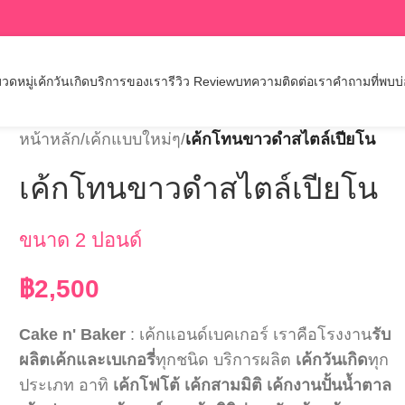
วดหมู่เค้กวันเกิด
บริการของเรา
รีวิว Review
บทความ
ติดต่อเรา
คำถามที่พบบ
หน้าหลัก
/
เค้กแบบใหม่ๆ
/
เค้กโทนขาวดำสไตล์เปียโน
เค้กโทนขาวดำสไตล์เปียโน
ขนาด 2 ปอนด์
฿
2,500
Cake n' Baker
: เค้กแอนด์เบคเกอร์ เราคือโรงงาน
รับ
ผลิตเค้กและเบเกอรี่
ทุกชนิด บริการผลิต
เค้กวันเกิด
ทุก
ประเภท อาทิ
เค้กโฟโต้
เค้กสามมิติ
เค้กงานปั้นน้ำตาล