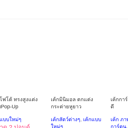
กโฟโต้ ทรงสูงแต่ง
เค้กมินิมอล ตกแต่ง
เค้กการ
พPop-Up
กระต่ายหูยาว
ดี
กแบบใหม่ๆ
เค้กสัตว์ต่างๆ
,
เค้กแบบ
เค้ก ภา
าด 2 ปอนด์
ใหม่ๆ
การ์ตูน
,