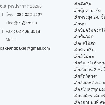
เค้กดึงเงิน
จ.สมุทรปราการ 10290
เค้กตุ๊กตาบาร์บี้
โทร :
082 322 1227
เค้กทรงสูง 2-8 ชั้
Line@ :
@cb999
เค้กทุบ
เค้กบีบครีมดอกไม
Fax :
02-408-3518
เค้กปั้น3มิติ
Mail :
เค้กผลไม้สด
cakeandbaker@gmail.com
เค้กม้วนเงิน
เค้กมินิมอล
เค้กวันแม่ เค้กพ
เค้กส่งด่วน 3 ชั่ว
เค้กสัตว์ต่างๆ
เค้กสิ่งเสพติดแล
เค้กสโมสรฟุตบอ
เค้กองค์กร เค้กบร
เค้กออกแบบพิเศ