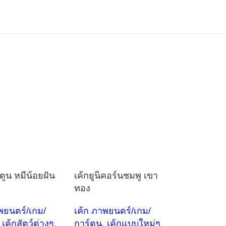
์ตูน หมีน้อยฝัน
เค้กยูนิคอร์นชมพู เขา
ทอง
พยนตร์/เกม/
เค้ก ภาพยนตร์/เกม/
เค้กสัตว์ต่างๆ
,
การ์ตูน
,
เค้กแบบใหม่ๆ