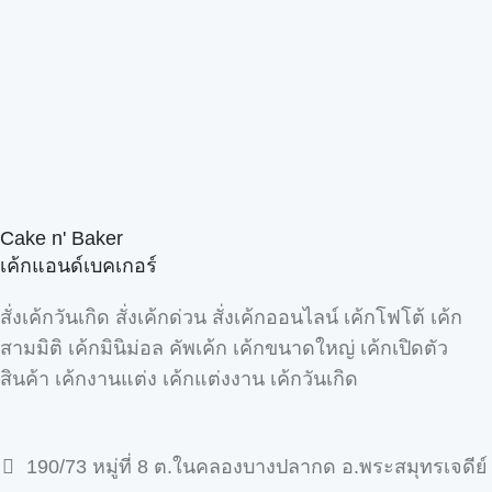
Cake n' Baker
เค้กแอนด์เบคเกอร์
สั่งเค้กวันเกิด สั่งเค้กด่วน สั่งเค้กออนไลน์ เค้กโฟโต้ เค้ก
สามมิติ เค้กมินิม่อล คัพเค้ก เค้กขนาดใหญ่ เค้กเปิดตัว
สินค้า เค้กงานแต่ง เค้กแต่งงาน เค้กวันเกิด
190/73 หมู่ที่ 8 ต.ในคลองบางปลากด อ.พระสมุทรเจดีย์