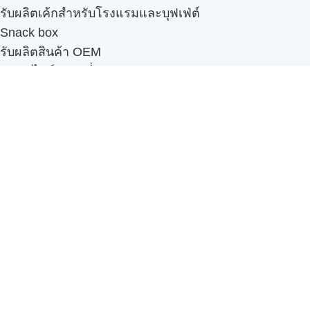
รับผลิตเค้กสำหรับโรงแรมและบุฟเฟ่ต์
Snack box
รับผลิตสินค้า OEM
แฟรนไชส์เบเกอรี่
เมนูอื่นๆ
ธุรกิจในเครือ
-
ภัทรินทร์ฟู้ด
รีวิวจากลูกค้า
ลูกค้าของเรา
ติดต่อเรา
ข้อกำหนดและนโยบาย
Sitemap