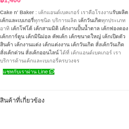
Cake n' Baker
: เค้กแอนด์เบคเกอร์ เราคือโรงงาน
รับผลิต
เค้กและเบเกอรี่
ทุกชนิด บริการผลิต
เค้กวันเกิด
ทุกประเภท
อาทิ
เค้กโฟโต้
เค้กสามมิติ
เค้กงานปั้นน้ำตาล
เค้กฟองดอง
เค้กการ์ตูน
เค้กมินิม่อล
คัพเค้ก
เค้กขนาดใหญ่
เค้กเปิดตัว
สินค้า
เค้กงานแต่ง
เค้กแต่งงาน
เค้กวันเกิด
สั่งเค้กวันเกิด
สั่งเค้กด่วน
สั่งเค้กออนไลน์
ได้ที่ เค้กแอนด์เบคเกอร์ เรา
บริการด้านเค้กและเบเกอรี่ครบวงจร
แชทกับเราผ่าน Line
สินค้าที่เกี่ยวข้อง