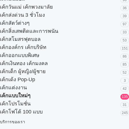
96
เค้กวันแม่ เค้กพวงมาลัย
36
เค้กส่งด่วน 3 ชั่วโมง
39
เค้กสัตว์ต่างๆ
97
เค้กสิ่งเสพติดและการพนัน
33
เค้กสโมสรฟุตบอล
53
เค้กองค์กร เค้กบริษัท
151
เค้กออกแบบพิเศษ
86
เค้กเงินทอง เค้กมงคล
85
เค้กเด็ก ผู้หญิง/ผู้ชาย
52
เค้กเด้ง Pop-Up
3
เค้กแต่งงาน
42
เค้กแบบใหม่ๆ
135
เค้กโปรโมชั่น
31
เค้กโฟโต้ 100 แบบ
245
บริการของเรา