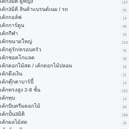
เค้ก3มิติ ผู้หญิง
110
เค้ก3มิติ สินค้าแบรนด์เนม / รถ
55
เค้กกอล์ฟ
19
เค้กการ์ตูน
46
เค้กกีฬา
33
เค้กขนาดใหญ่
216
เค้กคู่รัก/ครอบครัว
35
เค้กชอคโกแลต
38
เค้กดอกไม้สด / เค้กดอกไม้ปลอม
16
เค้กดึงเงิน
21
เค้กตุ๊กตาบาร์บี้
14
เค้กทรงสูง 2-8 ชั้น
110
เค้กทุบ
14
เค้กบีบครีมดอกไม้
69
เค้กปั้น3มิติ
168
เค้กผลไม้สด
34