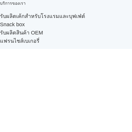
บริการของเรา
รับผลิตเค้กสำหรับโรงแรมและบุฟเฟ่ต์
Snack box
รับผลิตสินค้า OEM
แฟรนไชส์เบเกอรี่
เมนูอื่นๆ
ธุรกิจในเครือ
-
ภัทรินทร์ฟู้ด
รีวิวจากลูกค้า
ลูกค้าของเรา
ติดต่อเรา
ข้อกำหนดและนโยบาย
Sitemap