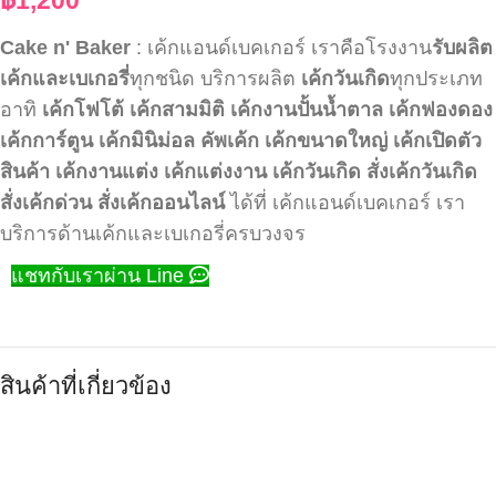
Cake n' Baker
: เค้กแอนด์เบคเกอร์ เราคือโรงงาน
รับผลิต
เค้กและเบเกอรี่
ทุกชนิด บริการผลิต
เค้กวันเกิด
ทุกประเภท
อาทิ
เค้กโฟโต้
เค้กสามมิติ
เค้กงานปั้นน้ำตาล
เค้กฟองดอง
เค้กการ์ตูน
เค้กมินิม่อล
คัพเค้ก
เค้กขนาดใหญ่
เค้กเปิดตัว
สินค้า
เค้กงานแต่ง
เค้กแต่งงาน
เค้กวันเกิด
สั่งเค้กวันเกิด
สั่งเค้กด่วน
สั่งเค้กออนไลน์
ได้ที่ เค้กแอนด์เบคเกอร์ เรา
บริการด้านเค้กและเบเกอรี่ครบวงจร
แชทกับเราผ่าน Line
สินค้าที่เกี่ยวข้อง