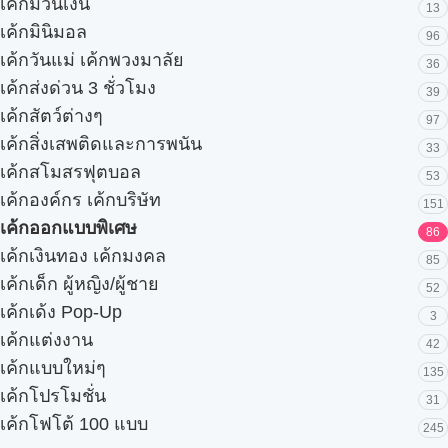
เค้กม้วนเงิน
13
เค้กมินิมอล
96
เค้กวันแม่ เค้กพวงมาลัย
36
เค้กส่งด่วน 3 ชั่วโมง
39
เค้กสัตว์ต่างๆ
97
เค้กสิ่งเสพติดและการพนัน
33
เค้กสโมสรฟุตบอล
53
เค้กองค์กร เค้กบริษัท
151
เค้กออกแบบพิเศษ
86
เค้กเงินทอง เค้กมงคล
85
เค้กเด็ก ผู้หญิง/ผู้ชาย
52
เค้กเด้ง Pop-Up
3
เค้กแต่งงาน
42
เค้กแบบใหม่ๆ
135
เค้กโปรโมชั่น
31
เค้กโฟโต้ 100 แบบ
245