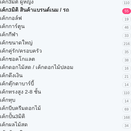
เค้ก3มิติ ผู้หญิง
110
เค้ก3มิติ สินค้าแบรนด์เนม / รถ
55
เค้กกอล์ฟ
19
เค้กการ์ตูน
46
เค้กกีฬา
33
เค้กขนาดใหญ่
216
เค้กคู่รัก/ครอบครัว
35
เค้กชอคโกแลต
38
เค้กดอกไม้สด / เค้กดอกไม้ปลอม
16
เค้กดึงเงิน
21
เค้กตุ๊กตาบาร์บี้
14
เค้กทรงสูง 2-8 ชั้น
110
เค้กทุบ
14
เค้กบีบครีมดอกไม้
69
เค้กปั้น3มิติ
168
เค้กผลไม้สด
34