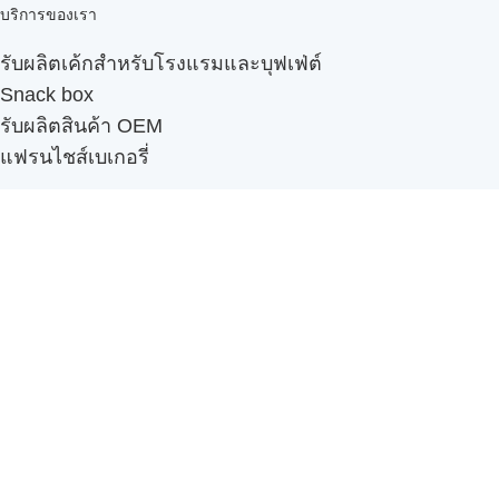
บริการของเรา
รับผลิตเค้กสำหรับโรงแรมและบุฟเฟ่ต์
Snack box
รับผลิตสินค้า OEM
แฟรนไชส์เบเกอรี่
เมนูอื่นๆ
ธุรกิจในเครือ
-
ภัทรินทร์ฟู้ด
รีวิวจากลูกค้า
ลูกค้าของเรา
ติดต่อเรา
ข้อกำหนดและนโยบาย
Sitemap