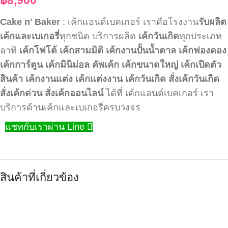
Cake n' Baker
: เค้กแอนด์เบคเกอร์ เราคือโรงงาน
รับผลิต
เค้กและเบเกอรี่
ทุกชนิด บริการผลิต
เค้กวันเกิด
ทุกประเภท
อาทิ
เค้กโฟโต้
เค้กสามมิติ
เค้กงานปั้นน้ำตาล
เค้กฟองดอง
เค้กการ์ตูน
เค้กมินิม่อล
คัพเค้ก
เค้กขนาดใหญ่
เค้กเปิดตัว
สินค้า
เค้กงานแต่ง
เค้กแต่งงาน
เค้กวันเกิด
สั่งเค้กวันเกิด
สั่งเค้กด่วน
สั่งเค้กออนไลน์
ได้ที่ เค้กแอนด์เบคเกอร์ เรา
บริการด้านเค้กและเบเกอรี่ครบวงจร
แชทกับเราผ่าน Line
สินค้าที่เกี่ยวข้อง