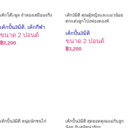
เค้กโต๊ะพูล จำลองเสมือนจริง
เค้ก3มิติ คุณผู้หญิงและแมวน้อย
ตกแต่งลูกโป่งฟองดองท์
เค้กปั้น3มิติ
,
เค้กกีฬา
เค้กปั้น3มิติ
ขนาด 2 ปอนด์
ขนาด 2 ปอนด์
฿
2,200
฿
3,200
เค้กปั้น3มิติ หนุ่มนักชนไก่
เค้กปั้น3มิติ สุดยอดคุณแม่กับลูก
น้อย กับสุนัขน่ารักๆ