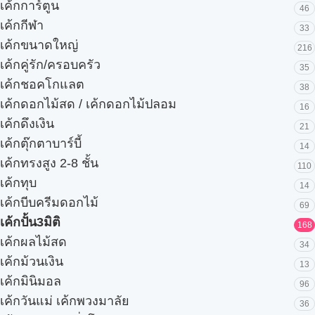
เค้กการ์ตูน
46
เค้กกีฬา
33
เค้กขนาดใหญ่
216
เค้กคู่รัก/ครอบครัว
35
เค้กชอคโกแลต
38
เค้กดอกไม้สด / เค้กดอกไม้ปลอม
16
เค้กดึงเงิน
21
เค้กตุ๊กตาบาร์บี้
14
เค้กทรงสูง 2-8 ชั้น
110
เค้กทุบ
14
เค้กบีบครีมดอกไม้
69
เค้กปั้น3มิติ
168
เค้กผลไม้สด
34
เค้กม้วนเงิน
13
เค้กมินิมอล
96
เค้กวันแม่ เค้กพวงมาลัย
36