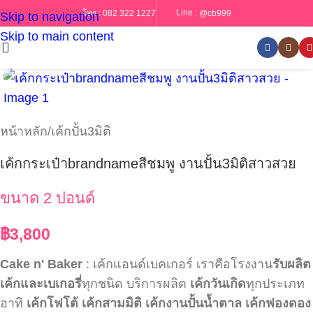
Line :
@cb999
โทร :
082 322 1227
Skip to navigation
Skip to main content
หน้าหลัก
/
เค้กปั้น3มิติ
เค้กกระเป๋าbrandnameสีชมพู งานปั้น3มิติสาวสวย
ขนาด 2 ปอนด์
฿
3,800
Cake n' Baker
: เค้กแอนด์เบคเกอร์ เราคือโรงงาน
รับผลิต
เค้กและเบเกอรี่
ทุกชนิด บริการผลิต
เค้กวันเกิด
ทุกประเภท
อาทิ
เค้กโฟโต้
เค้กสามมิติ
เค้กงานปั้นน้ำตาล
เค้กฟองดอง