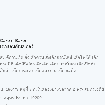
Cake n' Baker
เค้กแอนด์เบคเกอร์
สั่งเค้กวันเกิด สั่งเค้กด่วน สั่งเค้กออนไลน์ เค้กโฟโต้ เค้ก
สามมิติ เค้กมินิม่อล คัพเค้ก เค้กขนาดใหญ่ เค้กเปิดตัว
สินค้า เค้กงานแต่ง เค้กแต่งงาน เค้กวันเกิด
190/73 หมู่ที่ 8 ต.ในคลองบางปลากด อ.พระสมุทรเจดีย์
จ.สมุทรปราการ 10290