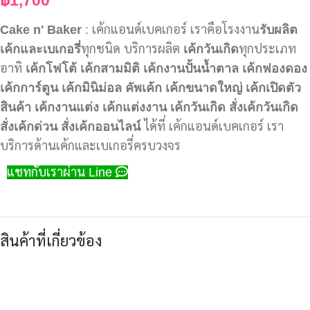
Cake n' Baker
: เค้กแอนด์เบคเกอร์ เราคือโรงงาน
รับผลิต
เค้กและเบเกอรี่
ทุกชนิด บริการผลิต
เค้กวันเกิด
ทุกประเภท
อาทิ
เค้กโฟโต้
เค้กสามมิติ
เค้กงานปั้นน้ำตาล
เค้กฟองดอง
เค้กการ์ตูน
เค้กมินิม่อล
คัพเค้ก
เค้กขนาดใหญ่
เค้กเปิดตัว
สินค้า
เค้กงานแต่ง
เค้กแต่งงาน
เค้กวันเกิด
สั่งเค้กวันเกิด
สั่งเค้กด่วน
สั่งเค้กออนไลน์
ได้ที่ เค้กแอนด์เบคเกอร์ เรา
บริการด้านเค้กและเบเกอรี่ครบวงจร
แชทกับเราผ่าน Line
สินค้าที่เกี่ยวข้อง