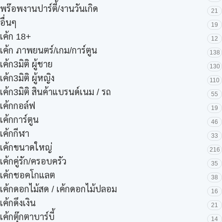
พร๊อพงานปาร์ตี้/งานวันเกิด
21
อื่นๆ
19
เค้ก 18+
12
เค้ก ภาพยนตร์/เกม/การ์ตูน
138
เค้ก3มิติ ผู้ชาย
130
เค้ก3มิติ ผู้หญิง
110
เค้ก3มิติ สินค้าแบรนด์เนม / รถ
55
เค้กกอล์ฟ
19
เค้กการ์ตูน
46
เค้กกีฬา
33
เค้กขนาดใหญ่
216
เค้กคู่รัก/ครอบครัว
35
เค้กชอคโกแลต
38
เค้กดอกไม้สด / เค้กดอกไม้ปลอม
16
เค้กดึงเงิน
21
เค้กตุ๊กตาบาร์บี้
14