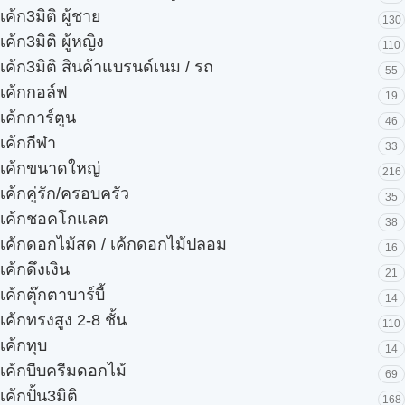
เค้ก3มิติ ผู้ชาย
130
เค้ก3มิติ ผู้หญิง
110
เค้ก3มิติ สินค้าแบรนด์เนม / รถ
55
เค้กกอล์ฟ
19
เค้กการ์ตูน
46
เค้กกีฬา
33
เค้กขนาดใหญ่
216
เค้กคู่รัก/ครอบครัว
35
เค้กชอคโกแลต
38
เค้กดอกไม้สด / เค้กดอกไม้ปลอม
16
เค้กดึงเงิน
21
เค้กตุ๊กตาบาร์บี้
14
เค้กทรงสูง 2-8 ชั้น
110
เค้กทุบ
14
เค้กบีบครีมดอกไม้
69
เค้กปั้น3มิติ
168