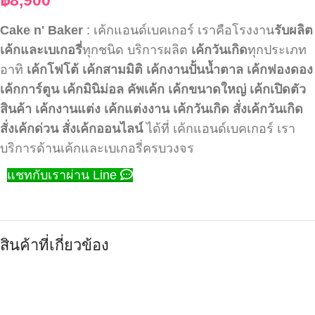
Cake n' Baker
: เค้กแอนด์เบคเกอร์ เราคือโรงงาน
รับผลิต
เค้กและเบเกอรี่
ทุกชนิด บริการผลิต
เค้กวันเกิด
ทุกประเภท
อาทิ
เค้กโฟโต้
เค้กสามมิติ
เค้กงานปั้นน้ำตาล
เค้กฟองดอง
เค้กการ์ตูน
เค้กมินิม่อล
คัพเค้ก
เค้กขนาดใหญ่
เค้กเปิดตัว
สินค้า
เค้กงานแต่ง
เค้กแต่งงาน
เค้กวันเกิด
สั่งเค้กวันเกิด
สั่งเค้กด่วน
สั่งเค้กออนไลน์
ได้ที่ เค้กแอนด์เบคเกอร์ เรา
บริการด้านเค้กและเบเกอรี่ครบวงจร
แชทกับเราผ่าน Line
สินค้าที่เกี่ยวข้อง