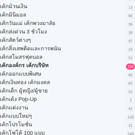
เค้กม้วนเงิน
13
เค้กมินิมอล
96
เค้กวันแม่ เค้กพวงมาลัย
36
เค้กส่งด่วน 3 ชั่วโมง
39
เค้กสัตว์ต่างๆ
97
เค้กสิ่งเสพติดและการพนัน
33
เค้กสโมสรฟุตบอล
53
เค้กองค์กร เค้กบริษัท
150
เค้กออกแบบพิเศษ
86
เค้กเงินทอง เค้กมงคล
85
เค้กเด็ก ผู้หญิง/ผู้ชาย
52
เค้กเด้ง Pop-Up
3
เค้กแต่งงาน
42
เค้กแบบใหม่ๆ
135
เค้กโปรโมชั่น
31
เค้กโฟโต้ 100 แบบ
245