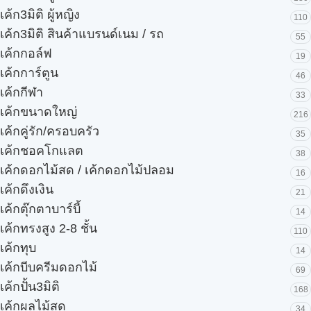
เค้ก3มิติ ผู้หญิง
110
เค้ก3มิติ สินค้าแบรนด์เนม / รถ
55
เค้กกอล์ฟ
19
เค้กการ์ตูน
46
เค้กกีฬา
33
เค้กขนาดใหญ่
216
เค้กคู่รัก/ครอบครัว
35
เค้กชอคโกแลต
38
เค้กดอกไม้สด / เค้กดอกไม้ปลอม
16
เค้กดึงเงิน
21
เค้กตุ๊กตาบาร์บี้
14
เค้กทรงสูง 2-8 ชั้น
110
เค้กทุบ
14
เค้กบีบครีมดอกไม้
69
เค้กปั้น3มิติ
168
เค้กผลไม้สด
34