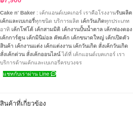
Cake n' Baker
: เค้กแอนด์เบคเกอร์ เราคือโรงงาน
รับผลิต
เค้กและเบเกอรี่
ทุกชนิด บริการผลิต
เค้กวันเกิด
ทุกประเภท
อาทิ
เค้กโฟโต้
เค้กสามมิติ
เค้กงานปั้นน้ำตาล
เค้กฟองดอง
เค้กการ์ตูน
เค้กมินิม่อล
คัพเค้ก
เค้กขนาดใหญ่
เค้กเปิดตัว
สินค้า
เค้กงานแต่ง
เค้กแต่งงาน
เค้กวันเกิด
สั่งเค้กวันเกิด
สั่งเค้กด่วน
สั่งเค้กออนไลน์
ได้ที่ เค้กแอนด์เบคเกอร์ เรา
บริการด้านเค้กและเบเกอรี่ครบวงจร
แชทกับเราผ่าน Line
สินค้าที่เกี่ยวข้อง