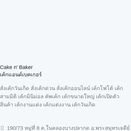
Cake n' Baker
เค้กแอนด์เบคเกอร์
สั่งเค้กวันเกิด สั่งเค้กด่วน สั่งเค้กออนไลน์ เค้กโฟโต้ เค้ก
สามมิติ เค้กมินิม่อล คัพเค้ก เค้กขนาดใหญ่ เค้กเปิดตัว
สินค้า เค้กงานแต่ง เค้กแต่งงาน เค้กวันเกิด
190/73 หมู่ที่ 8 ต.ในคลองบางปลากด อ.พระสมุทรเจดีย์