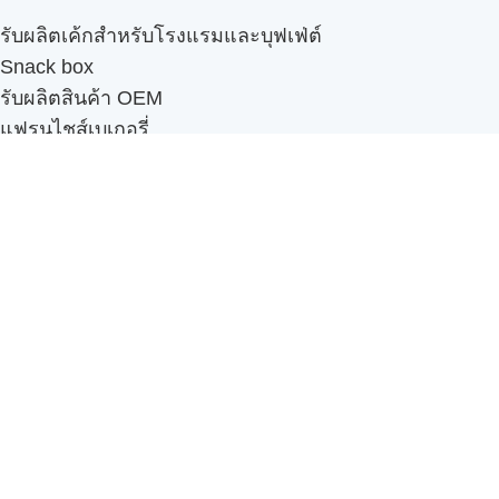
รับผลิตเค้กสำหรับโรงแรมและบุฟเฟ่ต์
Snack box
รับผลิตสินค้า OEM
แฟรนไชส์เบเกอรี่
เมนูอื่นๆ
ธุรกิจในเครือ
-
ภัทรินทร์ฟู้ด
รีวิวจากลูกค้า
ลูกค้าของเรา
ติดต่อเรา
ข้อกำหนดและนโยบาย
Sitemap