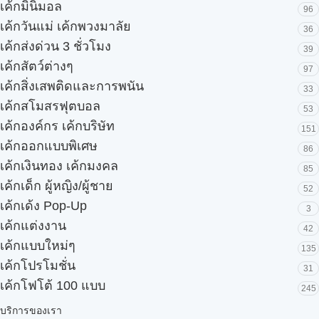
เค้กมินิมอล
96
เค้กวันแม่ เค้กพวงมาลัย
36
เค้กส่งด่วน 3 ชั่วโมง
39
เค้กสัตว์ต่างๆ
97
เค้กสิ่งเสพติดและการพนัน
33
เค้กสโมสรฟุตบอล
53
เค้กองค์กร เค้กบริษัท
151
เค้กออกแบบพิเศษ
86
เค้กเงินทอง เค้กมงคล
85
เค้กเด็ก ผู้หญิง/ผู้ชาย
52
เค้กเด้ง Pop-Up
3
เค้กแต่งงาน
42
เค้กแบบใหม่ๆ
135
เค้กโปรโมชั่น
31
เค้กโฟโต้ 100 แบบ
245
บริการของเรา