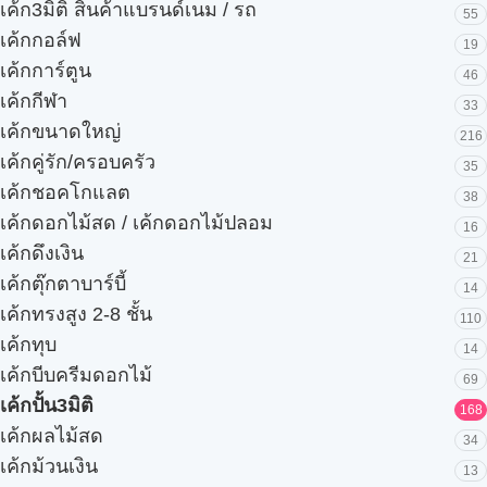
เค้ก3มิติ สินค้าแบรนด์เนม / รถ
55
เค้กกอล์ฟ
19
เค้กการ์ตูน
46
เค้กกีฬา
33
เค้กขนาดใหญ่
216
เค้กคู่รัก/ครอบครัว
35
เค้กชอคโกแลต
38
เค้กดอกไม้สด / เค้กดอกไม้ปลอม
16
เค้กดึงเงิน
21
เค้กตุ๊กตาบาร์บี้
14
เค้กทรงสูง 2-8 ชั้น
110
เค้กทุบ
14
เค้กบีบครีมดอกไม้
69
เค้กปั้น3มิติ
168
เค้กผลไม้สด
34
เค้กม้วนเงิน
13