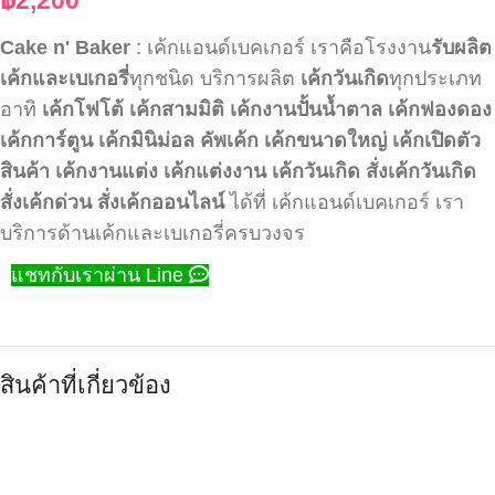
Cake n' Baker
: เค้กแอนด์เบคเกอร์ เราคือโรงงาน
รับผลิต
เค้กและเบเกอรี่
ทุกชนิด บริการผลิต
เค้กวันเกิด
ทุกประเภท
อาทิ
เค้กโฟโต้
เค้กสามมิติ
เค้กงานปั้นน้ำตาล
เค้กฟองดอง
เค้กการ์ตูน
เค้กมินิม่อล
คัพเค้ก
เค้กขนาดใหญ่
เค้กเปิดตัว
สินค้า
เค้กงานแต่ง
เค้กแต่งงาน
เค้กวันเกิด
สั่งเค้กวันเกิด
สั่งเค้กด่วน
สั่งเค้กออนไลน์
ได้ที่ เค้กแอนด์เบคเกอร์ เรา
บริการด้านเค้กและเบเกอรี่ครบวงจร
แชทกับเราผ่าน Line
สินค้าที่เกี่ยวข้อง