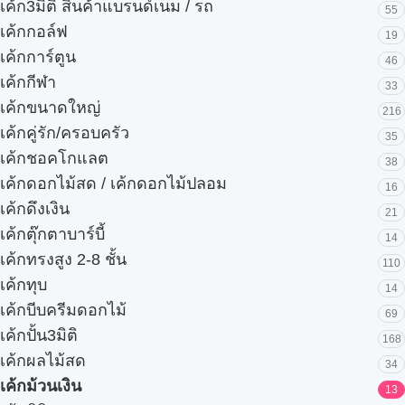
เค้ก3มิติ สินค้าแบรนด์เนม / รถ
55
เค้กกอล์ฟ
19
เค้กการ์ตูน
46
เค้กกีฬา
33
เค้กขนาดใหญ่
216
เค้กคู่รัก/ครอบครัว
35
เค้กชอคโกแลต
38
เค้กดอกไม้สด / เค้กดอกไม้ปลอม
16
เค้กดึงเงิน
21
เค้กตุ๊กตาบาร์บี้
14
เค้กทรงสูง 2-8 ชั้น
110
เค้กทุบ
14
เค้กบีบครีมดอกไม้
69
เค้กปั้น3มิติ
168
เค้กผลไม้สด
34
เค้กม้วนเงิน
13