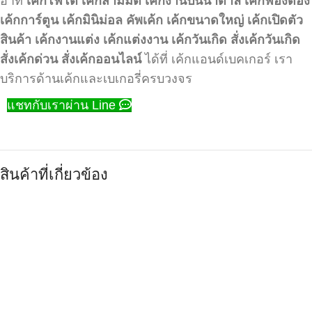
อาทิ
เค้กโฟโต้
เค้กสามมิติ
เค้กงานปั้นน้ำตาล
เค้กฟองดอง
เค้กการ์ตูน
เค้กมินิม่อล
คัพเค้ก
เค้กขนาดใหญ่
เค้กเปิดตัว
สินค้า
เค้กงานแต่ง
เค้กแต่งงาน
เค้กวันเกิด
สั่งเค้กวันเกิด
สั่งเค้กด่วน
สั่งเค้กออนไลน์
ได้ที่ เค้กแอนด์เบคเกอร์ เรา
บริการด้านเค้กและเบเกอรี่ครบวงจร
แชทกับเราผ่าน Line
สินค้าที่เกี่ยวข้อง