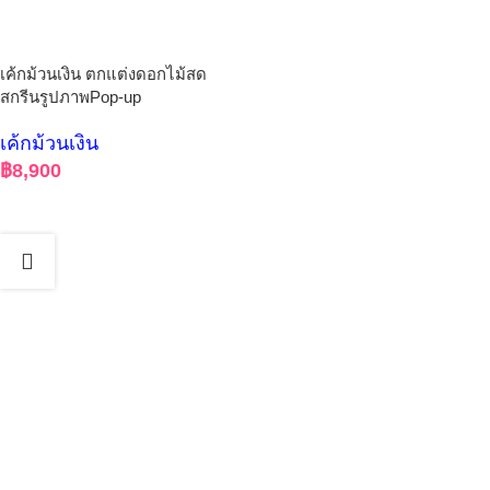
เค้กม้วนเงิน ตกแต่งดอกไม้สด
สกรีนรูปภาพPop-up
เค้กม้วนเงิน
฿
8,900