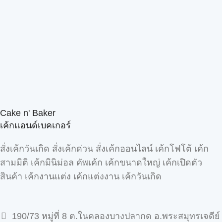
Cake n' Baker
เค้กแอนด์เบคเกอร์
สั่งเค้กวันเกิด สั่งเค้กด่วน สั่งเค้กออนไลน์ เค้กโฟโต้ เค้ก
สามมิติ เค้กมินิม่อล คัพเค้ก เค้กขนาดใหญ่ เค้กเปิดตัว
สินค้า เค้กงานแต่ง เค้กแต่งงาน เค้กวันเกิด
190/73 หมู่ที่ 8 ต.ในคลองบางปลากด อ.พระสมุทรเจดีย์