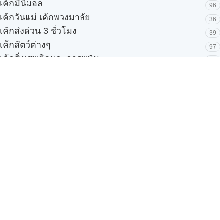
เค้กมินิมอล
96
เค้กวันแม่ เค้กพวงมาลัย
36
เค้กส่งด่วน 3 ชั่วโมง
39
เค้กสัตว์ต่างๆ
97
เค้กสิ่งเสพติดและการพนัน
33
เค้กสโมสรฟุตบอล
53
เค้กองค์กร เค้กบริษัท
151
เค้กออกแบบพิเศษ
86
เค้กเงินทอง เค้กมงคล
85
เค้กเด็ก ผู้หญิง/ผู้ชาย
52
เค้กเด้ง Pop-Up
3
เค้กแต่งงาน
42
เค้กแบบใหม่ๆ
135
เค้กโปรโมชั่น
31
เค้กโฟโต้ 100 แบบ
245
บริการของเรา