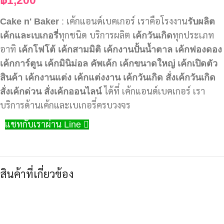
Cake n' Baker
: เค้กแอนด์เบคเกอร์ เราคือโรงงาน
รับผลิต
เค้กและเบเกอรี่
ทุกชนิด บริการผลิต
เค้กวันเกิด
ทุกประเภท
อาทิ
เค้กโฟโต้
เค้กสามมิติ
เค้กงานปั้นน้ำตาล
เค้กฟองดอง
เค้กการ์ตูน
เค้กมินิม่อล
คัพเค้ก
เค้กขนาดใหญ่
เค้กเปิดตัว
สินค้า
เค้กงานแต่ง
เค้กแต่งงาน
เค้กวันเกิด
สั่งเค้กวันเกิด
สั่งเค้กด่วน
สั่งเค้กออนไลน์
ได้ที่ เค้กแอนด์เบคเกอร์ เรา
บริการด้านเค้กและเบเกอรี่ครบวงจร
แชทกับเราผ่าน Line
สินค้าที่เกี่ยวข้อง