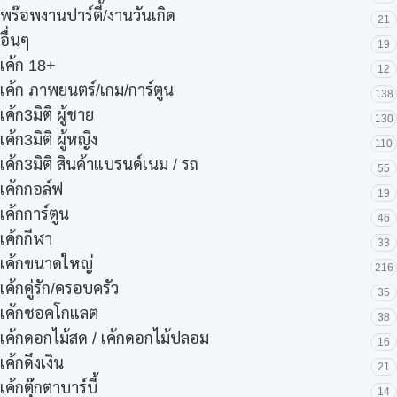
พร๊อพงานปาร์ตี้/งานวันเกิด
21
อื่นๆ
19
เค้ก 18+
12
เค้ก ภาพยนตร์/เกม/การ์ตูน
138
เค้ก3มิติ ผู้ชาย
130
เค้ก3มิติ ผู้หญิง
110
เค้ก3มิติ สินค้าแบรนด์เนม / รถ
55
เค้กกอล์ฟ
19
เค้กการ์ตูน
46
เค้กกีฬา
33
เค้กขนาดใหญ่
216
เค้กคู่รัก/ครอบครัว
35
เค้กชอคโกแลต
38
เค้กดอกไม้สด / เค้กดอกไม้ปลอม
16
เค้กดึงเงิน
21
เค้กตุ๊กตาบาร์บี้
14