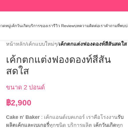
วดหมู่เค้กวันเกิด
บริการของเรา
รีวิว Review
บทความ
ติดต่อเรา
คำถามที่พบบ
หน้าหลัก
/
เค้กแบบใหม่ๆ
/
เค้กตกแต่งฟองดองท์สีสันสดใส
เค้กตกแต่งฟองดองท์สีสัน
สดใส
ขนาด 2 ปอนด์
฿
2,900
Cake n' Baker
: เค้กแอนด์เบคเกอร์ เราคือโรงงาน
รับ
ผลิตเค้กและเบเกอรี่
ทุกชนิด บริการผลิต
เค้กวันเกิด
ทุก