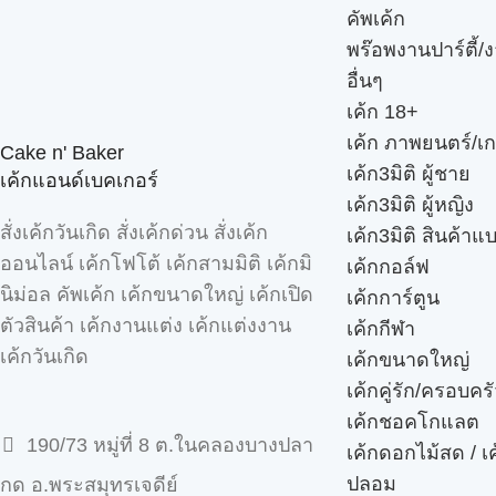
คัพเค้ก
พร๊อพงานปาร์ตี้/ง
อื่นๆ
เค้ก 18+
เค้ก ภาพยนตร์/เก
Cake n' Baker
เค้ก3มิติ ผู้ชาย
เค้กแอนด์เบคเกอร์
เค้ก3มิติ ผู้หญิง
สั่งเค้กวันเกิด สั่งเค้กด่วน สั่งเค้ก
เค้ก3มิติ สินค้าแ
ออนไลน์ เค้กโฟโต้ เค้กสามมิติ เค้กมิ
เค้กกอล์ฟ
นิม่อล คัพเค้ก เค้กขนาดใหญ่ เค้กเปิด
เค้กการ์ตูน
ตัวสินค้า เค้กงานแต่ง เค้กแต่งงาน
เค้กกีฬา
เค้กวันเกิด
เค้กขนาดใหญ่
เค้กคู่รัก/ครอบคร
เค้กชอคโกแลต
190/73 หมู่ที่ 8 ต.ในคลองบางปลา
เค้กดอกไม้สด / เ
ปลอม
กด อ.พระสมุทรเจดีย์