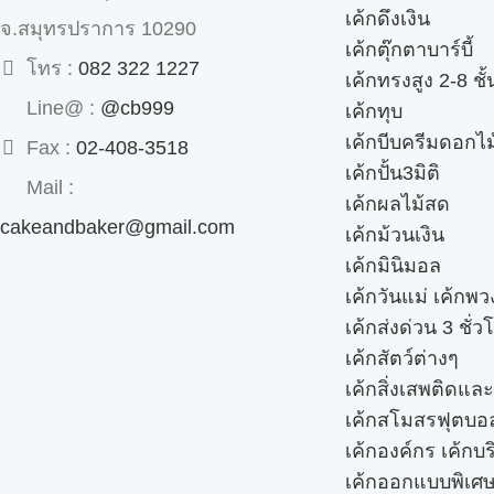
เค้กดึงเงิน
จ.สมุทรปราการ 10290
เค้กตุ๊กตาบาร์บี้
โทร :
082 322 1227
เค้กทรงสูง 2-8 ชั้
Line@ :
@cb999
เค้กทุบ
เค้กบีบครีมดอกไม
Fax :
02-408-3518
เค้กปั้น3มิติ
Mail :
เค้กผลไม้สด
cakeandbaker@gmail.com
เค้กม้วนเงิน
เค้กมินิมอล
เค้กวันแม่ เค้กพ
เค้กส่งด่วน 3 ชั่ว
เค้กสัตว์ต่างๆ
เค้กสิ่งเสพติดแล
เค้กสโมสรฟุตบอ
เค้กองค์กร เค้กบร
เค้กออกแบบพิเศ