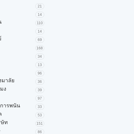
21
14
น
110
14
้
69
168
34
13
96
วงมาลัย
36
โมง
39
97
ะการพนัน
33
ล
53
ิษัท
151
ษ
86