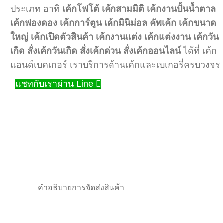
ประเภท อาทิ
เค้กโฟโต้
เค้กสามมิติ
เค้กงานปั้นน้ำตาล
เค้กฟองดอง
เค้กการ์ตูน
เค้กมินิม่อล
คัพเค้ก
เค้กขนาด
ใหญ่
เค้กเปิดตัวสินค้า
เค้กงานแต่ง
เค้กแต่งงาน
เค้กวัน
เกิด
สั่งเค้กวันเกิด
สั่งเค้กด่วน
สั่งเค้กออนไลน์
ได้ที่ เค้ก
แอนด์เบคเกอร์ เราบริการด้านเค้กและเบเกอรี่ครบวงจร
แชทกับเราผ่าน Line
คำอธิบาย
การจัดส่งสินค้า