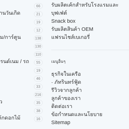
รับผลิตเค้กสำหรับโรงแรมและ
66
านวันเกิด
บุฟเฟ่ต์
21
Snack box
19
รับผลิตสินค้า OEM
12
ม/การ์ตูน
แฟรนไชส์เบเกอรี่
138
130
110
บรนด์เนม / รถ
เมนูอื่นๆ
55
19
ธุรกิจในเครือ
46
-
ภัทรินทร์ฟู้ด
33
รีวิวจากลูกค้า
216
ลูกค้าของเรา
ัว
35
ติดต่อเรา
38
ข้อกำหนดและนโยบาย
ค้กดอกไม้
16
Sitemap