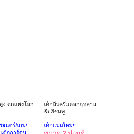
สูง ตกแต่งโลก
เค้กบีบครีมดอกกุหลาบ
ธีมสีชมพู
พยนตร์/เกม/
เค้กแบบใหม่ๆ
เค้กการ์ตูน
,
ขนาด 2 ปอนด์