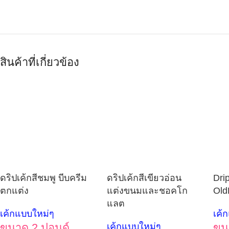
สินค้าที่เกี่ยวข้อง
ดริปเค้กสีชมพู บีบครีม
ดริปเค้กสีเขียวอ่อน
Dri
ตกแต่ง
แต่งขนมและชอคโก
Old
แลต
เค้กแบบใหม่ๆ
เค้
ขนาด 2 ปอนด์
เค้กแบบใหม่ๆ
ขน