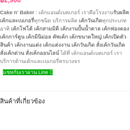
Cake n' Baker
: เค้กแอนด์เบคเกอร์ เราคือโรงงาน
รับผลิต
เค้กและเบเกอรี่
ทุกชนิด บริการผลิต
เค้กวันเกิด
ทุกประเภท
อาทิ
เค้กโฟโต้
เค้กสามมิติ
เค้กงานปั้นน้ำตาล
เค้กฟองดอง
เค้กการ์ตูน
เค้กมินิม่อล
คัพเค้ก
เค้กขนาดใหญ่
เค้กเปิดตัว
สินค้า
เค้กงานแต่ง
เค้กแต่งงาน
เค้กวันเกิด
สั่งเค้กวันเกิด
สั่งเค้กด่วน
สั่งเค้กออนไลน์
ได้ที่ เค้กแอนด์เบคเกอร์ เรา
บริการด้านเค้กและเบเกอรี่ครบวงจร
แชทกับเราผ่าน Line
สินค้าที่เกี่ยวข้อง