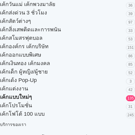
เค้กวันแม่ เค้กพวงมาลัย
36
เค้กส่งด่วน 3 ชั่วโมง
39
เค้กสัตว์ต่างๆ
97
เค้กสิ่งเสพติดและการพนัน
33
เค้กสโมสรฟุตบอล
53
เค้กองค์กร เค้กบริษัท
151
เค้กออกแบบพิเศษ
86
เค้กเงินทอง เค้กมงคล
85
เค้กเด็ก ผู้หญิง/ผู้ชาย
52
เค้กเด้ง Pop-Up
3
เค้กแต่งงาน
42
เค้กแบบใหม่ๆ
135
เค้กโปรโมชั่น
31
เค้กโฟโต้ 100 แบบ
245
บริการของเรา