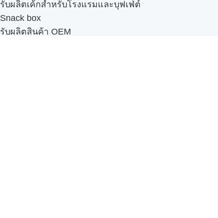
รับผลิตเค้กสำหรับโรงแรมและบุฟเฟ่ต์
Snack box
รับผลิตสินค้า OEM
แฟรนไชส์เบเกอรี่
เมนูอื่นๆ
ธุรกิจในเครือ
-
ภัทรินทร์ฟู้ด
รีวิวจากลูกค้า
ลูกค้าของเรา
ติดต่อเรา
ข้อกำหนดและนโยบาย
Sitemap
Cake n' Bake โรงงานผลิตเค้กและเบเกอรี่