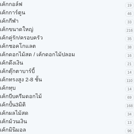
เค้กกอล์ฟ
19
เค้กการ์ตูน
46
เค้กกีฬา
33
เค้กขนาดใหญ่
216
เค้กคู่รัก/ครอบครัว
35
เค้กชอคโกแลต
38
เค้กดอกไม้สด / เค้กดอกไม้ปลอม
16
เค้กดึงเงิน
21
เค้กตุ๊กตาบาร์บี้
14
เค้กทรงสูง 2-8 ชั้น
110
เค้กทุบ
14
เค้กบีบครีมดอกไม้
69
เค้กปั้น3มิติ
168
เค้กผลไม้สด
34
เค้กม้วนเงิน
13
เค้กมินิมอล
96