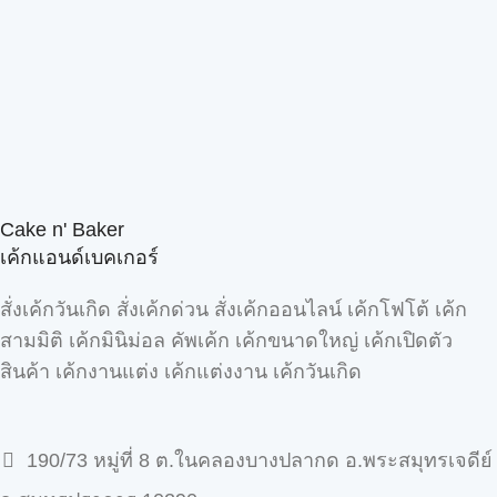
Cake n' Baker
เค้กแอนด์เบคเกอร์
สั่งเค้กวันเกิด สั่งเค้กด่วน สั่งเค้กออนไลน์ เค้กโฟโต้ เค้ก
สามมิติ เค้กมินิม่อล คัพเค้ก เค้กขนาดใหญ่ เค้กเปิดตัว
สินค้า เค้กงานแต่ง เค้กแต่งงาน เค้กวันเกิด
190/73 หมู่ที่ 8 ต.ในคลองบางปลากด อ.พระสมุทรเจดีย์