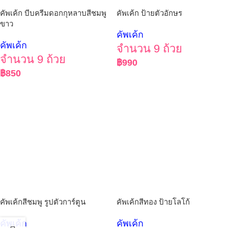
คัพเค้ก บีบครีมดอกกุหลาบสีชมพู
คัพเค้ก ป้ายตัวอักษร
ขาว
คัพเค้ก
คัพเค้ก
จำนวน 9 ถ้วย
จำนวน 9 ถ้วย
฿
990
฿
850
คัพเค้กสีชมพู รูปตัวการ์ตูน
คัพเค้กสีทอง ป้ายโลโก้
คัพเค้ก
คัพเค้ก