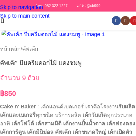
Line :
@cb999
โทร :
082 322 1227
Skip to navigation
Skip to main content
หน้าหลัก
/
คัพเค้ก
คัพเค้ก บีบครีมดอกไม้ แดงชมพู
จำนวน 9 ถ้วย
฿
850
Cake n' Baker
: เค้กแอนด์เบคเกอร์ เราคือโรงงาน
รับผลิต
เค้กและเบเกอรี่
ทุกชนิด บริการผลิต
เค้กวันเกิด
ทุกประเภท
อาทิ
เค้กโฟโต้
เค้กสามมิติ
เค้กงานปั้นน้ำตาล
เค้กฟองดอง
เค้กการ์ตูน
เค้กมินิม่อล
คัพเค้ก
เค้กขนาดใหญ่
เค้กเปิดตัว