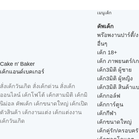
เมนูเค้ก
คัพเค้ก
พร๊อพงานปาร์ตี้/ง
อื่นๆ
เค้ก 18+
เค้ก ภาพยนตร์/เก
Cake n' Baker
เค้ก3มิติ ผู้ชาย
เค้กแอนด์เบคเกอร์
เค้ก3มิติ ผู้หญิง
สั่งเค้กวันเกิด สั่งเค้กด่วน สั่งเค้ก
เค้ก3มิติ สินค้าแ
ออนไลน์ เค้กโฟโต้ เค้กสามมิติ เค้กมิ
เค้กกอล์ฟ
นิม่อล คัพเค้ก เค้กขนาดใหญ่ เค้กเปิด
เค้กการ์ตูน
ตัวสินค้า เค้กงานแต่ง เค้กแต่งงาน
เค้กกีฬา
เค้กวันเกิด
เค้กขนาดใหญ่
เค้กคู่รัก/ครอบคร