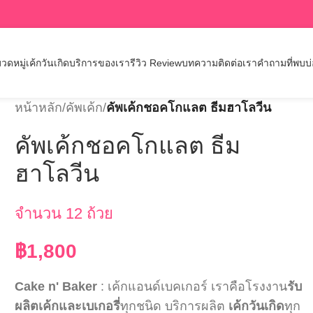
วดหมู่เค้กวันเกิด
บริการของเรา
รีวิว Review
บทความ
ติดต่อเรา
คำถามที่พบบ
หน้าหลัก
/
คัพเค้ก
/
คัพเค้กชอคโกแลต ธีมฮาโลวีน
คัพเค้กชอคโกแลต ธีม
ฮาโลวีน
จำนวน 12 ถ้วย
฿
1,800
Cake n' Baker
: เค้กแอนด์เบคเกอร์ เราคือโรงงาน
รับ
ผลิตเค้กและเบเกอรี่
ทุกชนิด บริการผลิต
เค้กวันเกิด
ทุก