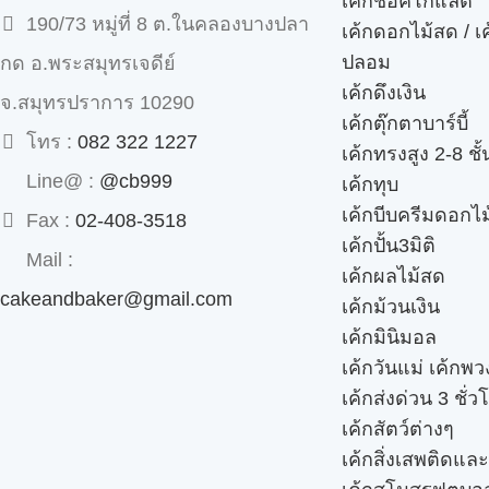
เค้กชอคโกแลต
190/73 หมู่ที่ 8 ต.ในคลองบางปลา
เค้กดอกไม้สด / เ
ปลอม
กด อ.พระสมุทรเจดีย์
เค้กดึงเงิน
จ.สมุทรปราการ 10290
เค้กตุ๊กตาบาร์บี้
โทร :
082 322 1227
เค้กทรงสูง 2-8 ชั้
Line@ :
@cb999
เค้กทุบ
เค้กบีบครีมดอกไม
Fax :
02-408-3518
เค้กปั้น3มิติ
Mail :
เค้กผลไม้สด
cakeandbaker@gmail.com
เค้กม้วนเงิน
เค้กมินิมอล
เค้กวันแม่ เค้กพ
เค้กส่งด่วน 3 ชั่ว
เค้กสัตว์ต่างๆ
เค้กสิ่งเสพติดแล