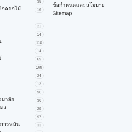
38
ข้อกำหนดและนโยบาย
ค้กดอกไม้
16
Sitemap
21
14
น
110
14
้
69
168
34
13
96
วงมาลัย
36
โมง
39
97
ะการพนัน
33