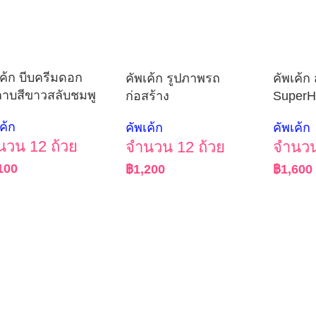
เค้ก บีบครีมดอก
คัพเค้ก รูปภาพรถ
คัพเค้ก
ลาบสีขาวสลับชมพู
ก่อสร้าง
SuperH
ค้ก
คัพเค้ก
คัพเค้ก
นวน 12 ถ้วย
จำนวน 12 ถ้วย
จำนวน
100
฿
1,200
฿
1,600