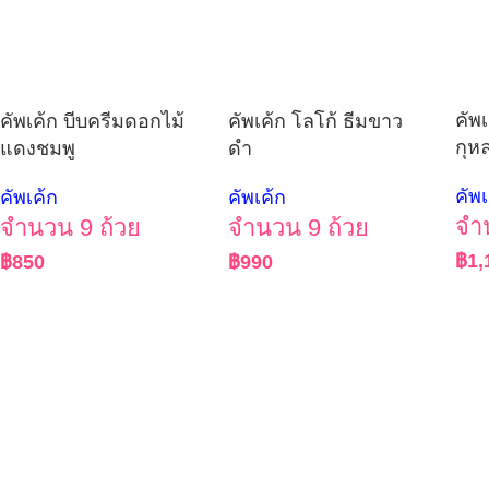
คัพ
คัพเค้ก บีบครีมดอกไม้
คัพเค้ก โลโก้ ธีมขาว
กุห
แดงชมพู
ดำ
คัพเ
คัพเค้ก
คัพเค้ก
จำ
จำนวน 9 ถ้วย
จำนวน 9 ถ้วย
฿
1,
฿
850
฿
990