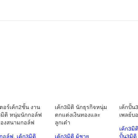
ตอร์เค้ก2ชั้น งาน
เค้ก3มิติ นักธุรกิจหนุ่ม
เค้กปั้น3
3มิติ หนุ่มนักกอล์ฟ
ตกแต่งเงินทองและ
เพลย์บ
องสนามกอล์ฟ
ลูกเต๋า
เค้ก3มิต
กกอล์ฟ
,
เค้ก3มิติ
เค้ก3มิติ ผู้ชาย
ปั้น3มิติ