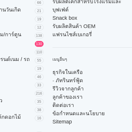
รับผลิตเค้กสำหรับโรงแรมและ
66
านวันเกิด
บุฟเฟ่ต์
21
Snack box
19
รับผลิตสินค้า OEM
12
ม/การ์ตูน
แฟรนไชส์เบเกอรี่
138
130
110
บรนด์เนม / รถ
เมนูอื่นๆ
55
19
ธุรกิจในเครือ
46
-
ภัทรินทร์ฟู้ด
33
รีวิวจากลูกค้า
216
ลูกค้าของเรา
ัว
35
ติดต่อเรา
38
ข้อกำหนดและนโยบาย
ค้กดอกไม้
16
Sitemap