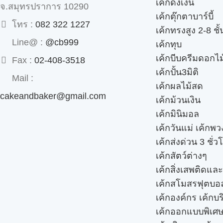
เค้กดึงเงิน
จ.สมุทรปราการ 10290
เค้กตุ๊กตาบาร์บี้
โทร :
082 322 1227
เค้กทรงสูง 2-8 ชั้
Line@ :
@cb999
เค้กทุบ
เค้กบีบครีมดอกไม
Fax :
02-408-3518
เค้กปั้น3มิติ
Mail :
เค้กผลไม้สด
cakeandbaker@gmail.com
เค้กม้วนเงิน
เค้กมินิมอล
เค้กวันแม่ เค้กพ
เค้กส่งด่วน 3 ชั่ว
เค้กสัตว์ต่างๆ
เค้กสิ่งเสพติดแล
เค้กสโมสรฟุตบอ
เค้กองค์กร เค้กบร
เค้กออกแบบพิเศ