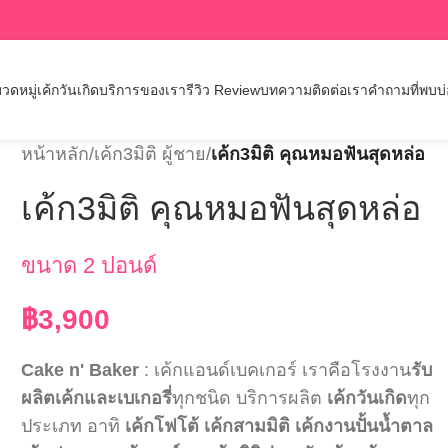
วดหมู่เค้กวันเกิด
บริการของเรา
รีวิว Review
บทความ
ติดต่อเรา
คำถามที่พบบ
หน้าหลัก
/
เค้ก3มิติ ผู้ชาย
/
เค้ก3มิติ คุณหมอฟันสุดหล่อ
เค้ก3มิติ คุณหมอฟันสุดหล่อ
ขนาด 2 ปอนด์
฿
3,900
Cake n' Baker
: เค้กแอนด์เบคเกอร์ เราคือโรงงาน
รับ
ผลิตเค้กและเบเกอรี่
ทุกชนิด บริการผลิต
เค้กวันเกิด
ทุก
ประเภท อาทิ
เค้กโฟโต้
เค้กสามมิติ
เค้กงานปั้นน้ำตาล