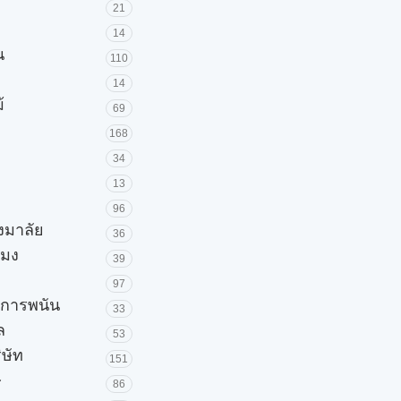
21
14
น
110
14
้
69
168
34
13
96
วงมาลัย
36
โมง
39
97
ะการพนัน
33
ล
53
ิษัท
151
ษ
86