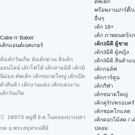
คัพเค้ก
พร๊อพงานปาร์ตี้/ง
อื่นๆ
เค้ก 18+
เค้ก ภาพยนตร์/เก
Cake n' Baker
เค้ก3มิติ ผู้ชาย
เค้กแอนด์เบคเกอร์
เค้ก3มิติ ผู้หญิง
สั่งเค้กวันเกิด สั่งเค้กด่วน สั่งเค้ก
เค้ก3มิติ สินค้าแ
ออนไลน์ เค้กโฟโต้ เค้กสามมิติ เค้กมิ
เค้กกอล์ฟ
นิม่อล คัพเค้ก เค้กขนาดใหญ่ เค้กเปิด
เค้กการ์ตูน
ตัวสินค้า เค้กงานแต่ง เค้กแต่งงาน
เค้กกีฬา
เค้กวันเกิด
เค้กขนาดใหญ่
เค้กคู่รัก/ครอบคร
เค้กชอคโกแลต
190/73 หมู่ที่ 8 ต.ในคลองบางปลา
เค้กดอกไม้สด / เ
ปลอม
กด อ.พระสมุทรเจดีย์