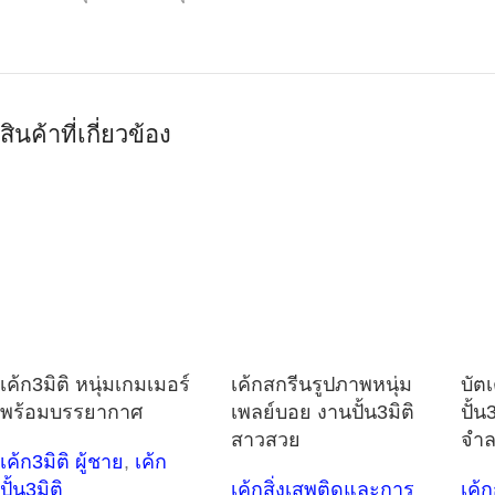
สินค้าที่เกี่ยวข้อง
เค้ก3มิติ หนุ่มเกมเมอร์
เค้กสกรีนรูปภาพหนุ่ม
บัตเ
พร้อมบรรยากาศ
เพลย์บอย งานปั้น3มิติ
ปั้น
สาวสวย
จำล
เค้ก3มิติ ผู้ชาย
,
เค้ก
ปั้น3มิติ
เค้กสิ่งเสพติดและการ
เค้