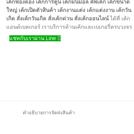
เค้กฟองดอง
เค้กการ์ตูน
เค้กมินิม่อล
คัพเค้ก
เค้กขนาด
ใหญ่
เค้กเปิดตัวสินค้า
เค้กงานแต่ง
เค้กแต่งงาน
เค้กวัน
เกิด
สั่งเค้กวันเกิด
สั่งเค้กด่วน
สั่งเค้กออนไลน์
ได้ที่ เค้ก
แอนด์เบคเกอร์ เราบริการด้านเค้กและเบเกอรี่ครบวงจร
แชทกับเราผ่าน Line
คำอธิบาย
การจัดส่งสินค้า