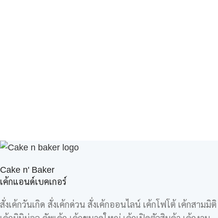
Cake n' Baker
เค้กแอนด์เบคเกอร์
สั่งเค้กวันเกิด สั่งเค้กด่วน สั่งเค้กออนไลน์ เค้กโฟโต้ เค้กสามมิติ