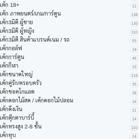
เค้ก 18+
12
เค้ก ภาพยนตร์/เกม/การ์ตูน
138
เค้ก3มิติ ผู้ชาย
130
เค้ก3มิติ ผู้หญิง
110
เค้ก3มิติ สินค้าแบรนด์เนม / รถ
55
เค้กกอล์ฟ
19
เค้กการ์ตูน
46
เค้กกีฬา
33
เค้กขนาดใหญ่
216
เค้กคู่รัก/ครอบครัว
35
เค้กชอคโกแลต
38
เค้กดอกไม้สด / เค้กดอกไม้ปลอม
16
เค้กดึงเงิน
21
เค้กตุ๊กตาบาร์บี้
14
เค้กทรงสูง 2-8 ชั้น
110
เค้กทุบ
14