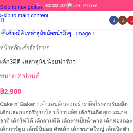
Line :
@cb999
โทร :
082 322 1227
Skip to navigation
Skip to main content
หน้าหลัก
/
เค้กสัตว์ต่างๆ
เค้ก3มิติ เหล่าสุนัขน้อยน่ารักๆ
ขนาด 2 ปอนด์
฿
2,900
Cake n' Baker
: เค้กแอนด์เบคเกอร์ เราคือโรงงาน
รับผลิต
เค้กและเบเกอรี่
ทุกชนิด บริการผลิต
เค้กวันเกิด
ทุกประเภท
อาทิ
เค้กโฟโต้
เค้กสามมิติ
เค้กงานปั้นน้ำตาล
เค้กฟองดอง
เค้กการ์ตูน
เค้กมินิม่อล
คัพเค้ก
เค้กขนาดใหญ่
เค้กเปิดตัว