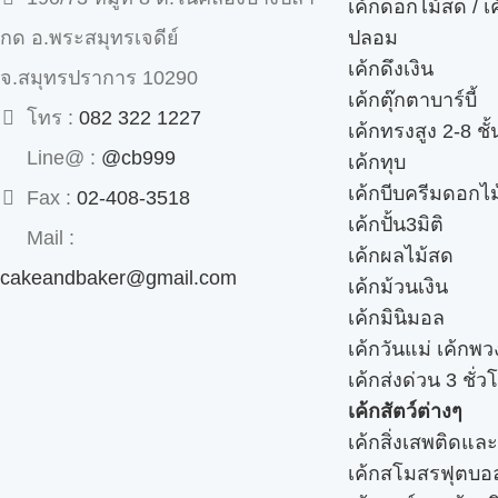
เค้กดอกไม้สด / เ
ปลอม
กด อ.พระสมุทรเจดีย์
เค้กดึงเงิน
จ.สมุทรปราการ 10290
เค้กตุ๊กตาบาร์บี้
โทร :
082 322 1227
เค้กทรงสูง 2-8 ชั้
Line@ :
@cb999
เค้กทุบ
เค้กบีบครีมดอกไม
Fax :
02-408-3518
เค้กปั้น3มิติ
Mail :
เค้กผลไม้สด
cakeandbaker@gmail.com
เค้กม้วนเงิน
เค้กมินิมอล
เค้กวันแม่ เค้กพ
เค้กส่งด่วน 3 ชั่ว
เค้กสัตว์ต่างๆ
เค้กสิ่งเสพติดแล
เค้กสโมสรฟุตบอ