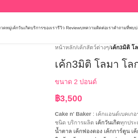
วดหมู่เค้กวันเกิด
บริการของเรา
รีวิว Review
บทความ
ติดต่อเรา
คำถามที่พบบ
หน้าหลัก
/
เค้กสัตว์ต่างๆ
/
เค้ก3มิติ 
เค้ก3มิติ โลมา โล
ขนาด 2 ปอนด์
฿
3,500
Cake n' Baker
: เค้กแอนด์เบคเกอ
ชนิด บริการผลิต
เค้กวันเกิด
ทุกประ
น้ำตาล
เค้กฟองดอง
เค้กการ์ตูน
เค้