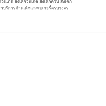
กวันเกิด
สั่งเค้กวันเกิด
สั่งเค้กด่วน
สั่งเค้ก
 เราบริการด้านเค้กและเบเกอรี่ครบวงจร