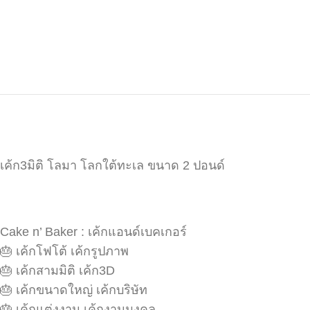
เค้ก3มิติ โลมา โลกใต้ทะเล ขนาด 2 ปอนด์
Cake n’ Baker : เค้กแอนด์เบคเกอร์
🎂 เค้กโฟโต้ เค้กรูปภาพ
🎂 เค้กสามมิติ เค้ก3D
🎂 เค้กขนาดใหญ่ เค้กบริษัท
🎂 เค้กแต่งงาน เค้กงานมงคล