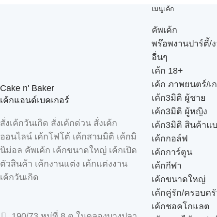
เมนูเค้ก
คัพเค้ก
พร๊อพงานปาร์ตี้/ง
อื่นๆ
เค้ก 18+
เค้ก ภาพยนตร์/เก
Cake n' Baker
เค้ก3มิติ ผู้ชาย
เค้กแอนด์เบคเกอร์
เค้ก3มิติ ผู้หญิง
สั่งเค้กวันเกิด สั่งเค้กด่วน สั่งเค้ก
เค้ก3มิติ สินค้าแ
ออนไลน์ เค้กโฟโต้ เค้กสามมิติ เค้กมิ
เค้กกอล์ฟ
นิม่อล คัพเค้ก เค้กขนาดใหญ่ เค้กเปิด
เค้กการ์ตูน
ตัวสินค้า เค้กงานแต่ง เค้กแต่งงาน
เค้กกีฬา
เค้กวันเกิด
เค้กขนาดใหญ่
เค้กคู่รัก/ครอบคร
เค้กชอคโกแลต
190/73 หมู่ที่ 8 ต.ในคลองบางปลา