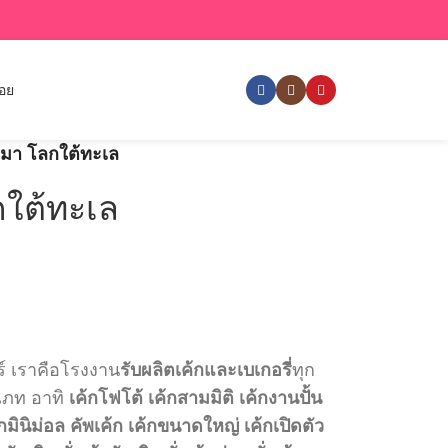
่อย
โลมา โลกใต้ทะเล
กใต้ทะเล
ร์ เราคือโรงงาน
รับผลิตเค้กและเบเกอรี่
ทุก
เภท อาทิ
เค้กโฟโต้
เค้กสามมิติ
เค้กงานปั้น
กมินิม่อล
คัพเค้ก
เค้กขนาดใหญ่
เค้กเปิดตัว