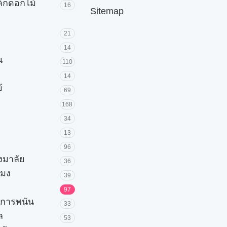
ค้กดอกไม้
16
Sitemap
21
14
น
110
14
้
69
168
34
13
96
วงมาลัย
36
โมง
39
97
ะการพนัน
33
ล
53