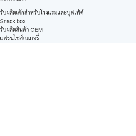
รับผลิตเค้กสำหรับโรงแรมและบุฟเฟ่ต์
Snack box
รับผลิตสินค้า OEM
แฟรนไชส์เบเกอรี่
เมนูอื่นๆ
ธุรกิจในเครือ
-
ภัทรินทร์ฟู้ด
รีวิวจากลูกค้า
ลูกค้าของเรา
ติดต่อเรา
ข้อกำหนดและนโยบาย
Sitemap