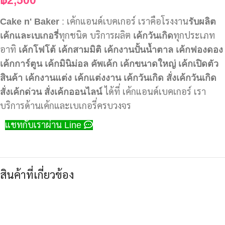
Cake n' Baker
: เค้กแอนด์เบคเกอร์ เราคือโรงงาน
รับผลิต
เค้กและเบเกอรี่
ทุกชนิด บริการผลิต
เค้กวันเกิด
ทุกประเภท
อาทิ
เค้กโฟโต้
เค้กสามมิติ
เค้กงานปั้นน้ำตาล
เค้กฟองดอง
เค้กการ์ตูน
เค้กมินิม่อล
คัพเค้ก
เค้กขนาดใหญ่
เค้กเปิดตัว
สินค้า
เค้กงานแต่ง
เค้กแต่งงาน
เค้กวันเกิด
สั่งเค้กวันเกิด
สั่งเค้กด่วน
สั่งเค้กออนไลน์
ได้ที่ เค้กแอนด์เบคเกอร์ เรา
บริการด้านเค้กและเบเกอรี่ครบวงจร
แชทกับเราผ่าน Line
สินค้าที่เกี่ยวข้อง