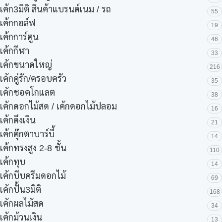
เค้ก3มิติ สินค้าแบรนด์เนม / รถ
55
เค้กกอล์ฟ
19
เค้กการ์ตูน
46
เค้กกีฬา
33
เค้กขนาดใหญ่
216
เค้กคู่รัก/ครอบครัว
35
เค้กชอคโกแลต
38
เค้กดอกไม้สด / เค้กดอกไม้ปลอม
16
เค้กดึงเงิน
21
เค้กตุ๊กตาบาร์บี้
14
เค้กทรงสูง 2-8 ชั้น
110
เค้กทุบ
14
เค้กบีบครีมดอกไม้
69
เค้กปั้น3มิติ
168
เค้กผลไม้สด
34
เค้กม้วนเงิน
13