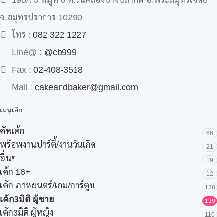
190/73 หมู่ที่ 8 ต.ในคลองบางปลากด อ.พระสมุทรเจดีย์
จ.สมุทรปราการ 10290
โทร :
082 322 1227
Line@ :
@cb999
Fax :
02-408-3518
Mail :
cakeandbaker@gmail.com
เมนูเค้ก
คัพเค้ก
66
พร๊อพงานปาร์ตี้/งานวันเกิด
21
อื่นๆ
19
เค้ก 18+
12
เค้ก ภาพยนตร์/เกม/การ์ตูน
138
เค้ก3มิติ ผู้ชาย
130
เค้ก3มิติ ผู้หญิง
110