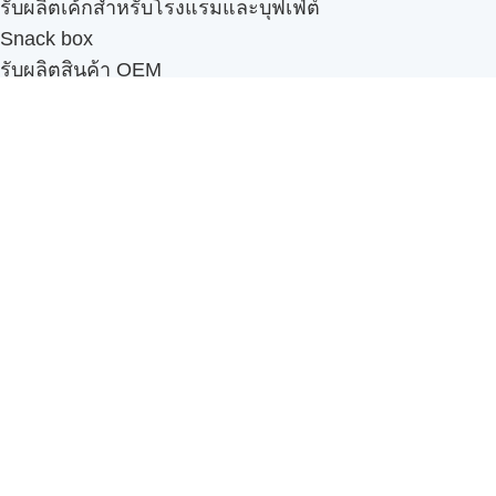
รับผลิตเค้กสำหรับโรงแรมและบุฟเฟ่ต์
Snack box
รับผลิตสินค้า OEM
แฟรนไชส์เบเกอรี่
เมนูอื่นๆ
ธุรกิจในเครือ
-
ภัทรินทร์ฟู้ด
รีวิวจากลูกค้า
ลูกค้าของเรา
ติดต่อเรา
ข้อกำหนดและนโยบาย
Sitemap
Cake n' Bake โรงงานผลิตเค้กและเบเกอรี่