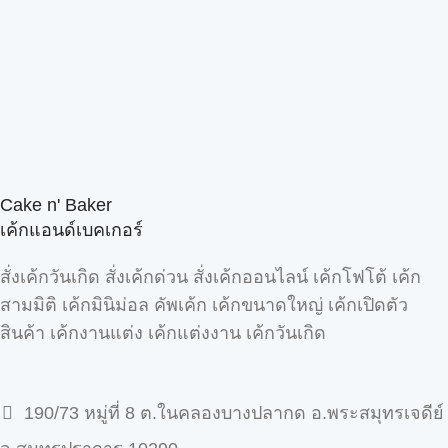
Cake n' Baker
เค้กแอนด์เบคเกอร์
สั่งเค้กวันเกิด สั่งเค้กด่วน สั่งเค้กออนไลน์ เค้กโฟโต้ เค้ก
สามมิติ เค้กมินิม่อล คัพเค้ก เค้กขนาดใหญ่ เค้กเปิดตัว
สินค้า เค้กงานแต่ง เค้กแต่งงาน เค้กวันเกิด
190/73 หมู่ที่ 8 ต.ในคลองบางปลากด อ.พระสมุทรเจดีย์