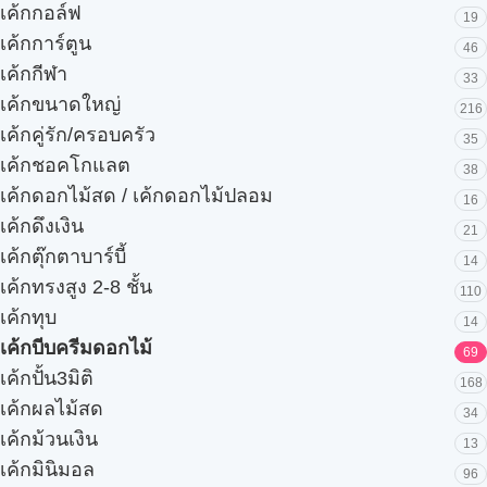
เค้กกอล์ฟ
19
เค้กการ์ตูน
46
เค้กกีฬา
33
เค้กขนาดใหญ่
216
เค้กคู่รัก/ครอบครัว
35
เค้กชอคโกแลต
38
เค้กดอกไม้สด / เค้กดอกไม้ปลอม
16
เค้กดึงเงิน
21
เค้กตุ๊กตาบาร์บี้
14
เค้กทรงสูง 2-8 ชั้น
110
เค้กทุบ
14
เค้กบีบครีมดอกไม้
69
เค้กปั้น3มิติ
168
เค้กผลไม้สด
34
เค้กม้วนเงิน
13
เค้กมินิมอล
96