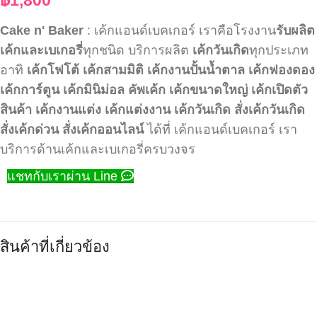
Cake n' Baker
: เค้กแอนด์เบคเกอร์ เราคือโรงงาน
รับผลิต
เค้กและเบเกอรี่
ทุกชนิด บริการผลิต
เค้กวันเกิด
ทุกประเภท
อาทิ
เค้กโฟโต้
เค้กสามมิติ
เค้กงานปั้นน้ำตาล
เค้กฟองดอง
เค้กการ์ตูน
เค้กมินิม่อล
คัพเค้ก
เค้กขนาดใหญ่
เค้กเปิดตัว
สินค้า
เค้กงานแต่ง
เค้กแต่งงาน
เค้กวันเกิด
สั่งเค้กวันเกิด
สั่งเค้กด่วน
สั่งเค้กออนไลน์
ได้ที่ เค้กแอนด์เบคเกอร์ เรา
บริการด้านเค้กและเบเกอรี่ครบวงจร
แชทกับเราผ่าน Line
สินค้าที่เกี่ยวข้อง