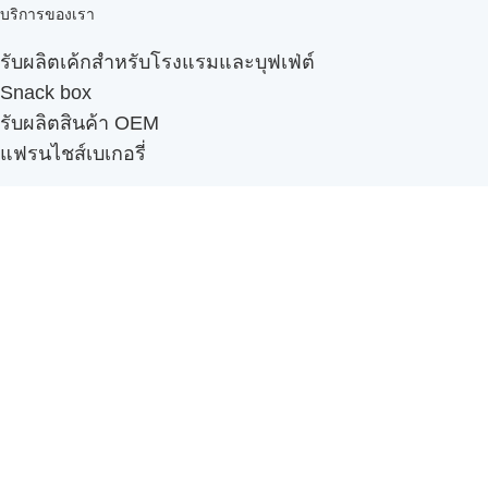
บริการของเรา
รับผลิตเค้กสำหรับโรงแรมและบุฟเฟ่ต์
Snack box
รับผลิตสินค้า OEM
แฟรนไชส์เบเกอรี่
เมนูอื่นๆ
ธุรกิจในเครือ
-
ภัทรินทร์ฟู้ด
รีวิวจากลูกค้า
ลูกค้าของเรา
ติดต่อเรา
ข้อกำหนดและนโยบาย
Sitemap