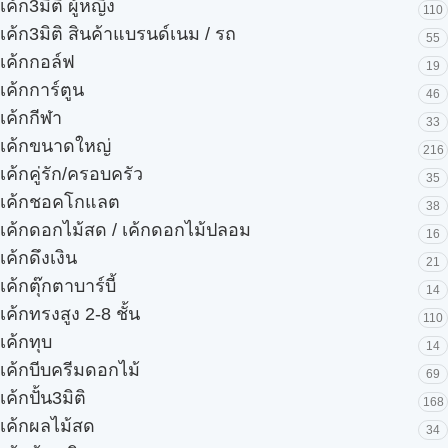
เค้ก3มิติ ผู้หญิง
110
เค้ก3มิติ สินค้าแบรนด์เนม / รถ
55
เค้กกอล์ฟ
19
เค้กการ์ตูน
46
เค้กกีฬา
33
เค้กขนาดใหญ่
216
เค้กคู่รัก/ครอบครัว
35
เค้กชอคโกแลต
38
เค้กดอกไม้สด / เค้กดอกไม้ปลอม
16
เค้กดึงเงิน
21
เค้กตุ๊กตาบาร์บี้
14
เค้กทรงสูง 2-8 ชั้น
110
เค้กทุบ
14
เค้กบีบครีมดอกไม้
69
เค้กปั้น3มิติ
168
เค้กผลไม้สด
34