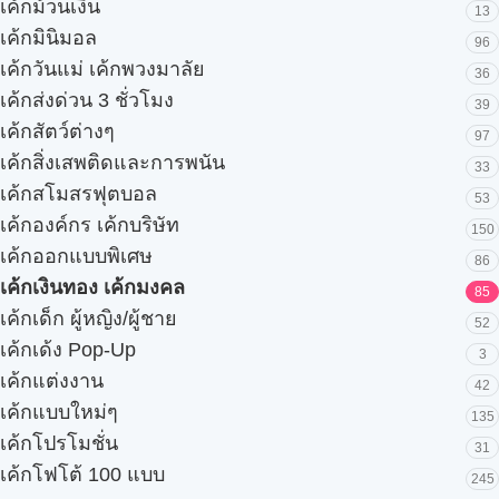
เค้กม้วนเงิน
13
เค้กมินิมอล
96
เค้กวันแม่ เค้กพวงมาลัย
36
เค้กส่งด่วน 3 ชั่วโมง
39
เค้กสัตว์ต่างๆ
97
เค้กสิ่งเสพติดและการพนัน
33
เค้กสโมสรฟุตบอล
53
เค้กองค์กร เค้กบริษัท
150
เค้กออกแบบพิเศษ
86
เค้กเงินทอง เค้กมงคล
85
เค้กเด็ก ผู้หญิง/ผู้ชาย
52
เค้กเด้ง Pop-Up
3
เค้กแต่งงาน
42
เค้กแบบใหม่ๆ
135
เค้กโปรโมชั่น
31
เค้กโฟโต้ 100 แบบ
245