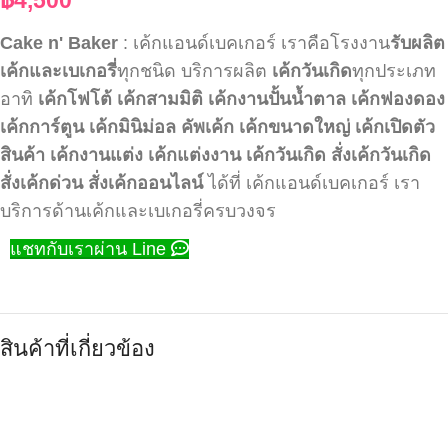
Cake n' Baker
: เค้กแอนด์เบคเกอร์ เราคือโรงงาน
รับผลิต
เค้กและเบเกอรี่
ทุกชนิด บริการผลิต
เค้กวันเกิด
ทุกประเภท
อาทิ
เค้กโฟโต้
เค้กสามมิติ
เค้กงานปั้นน้ำตาล
เค้กฟองดอง
เค้กการ์ตูน
เค้กมินิม่อล
คัพเค้ก
เค้กขนาดใหญ่
เค้กเปิดตัว
สินค้า
เค้กงานแต่ง
เค้กแต่งงาน
เค้กวันเกิด
สั่งเค้กวันเกิด
สั่งเค้กด่วน
สั่งเค้กออนไลน์
ได้ที่ เค้กแอนด์เบคเกอร์ เรา
บริการด้านเค้กและเบเกอรี่ครบวงจร
แชทกับเราผ่าน Line
สินค้าที่เกี่ยวข้อง