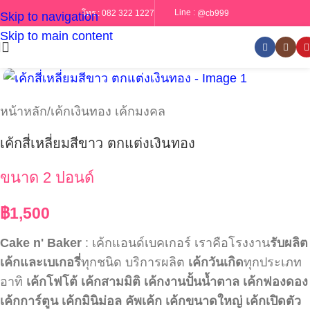
Line :
@cb999
โทร :
082 322 1227
Skip to navigation
Skip to main content
หน้าหลัก
/
เค้กเงินทอง เค้กมงคล
เค้กสี่เหลี่ยมสีขาว ตกแต่งเงินทอง
ขนาด 2 ปอนด์
฿
1,500
Cake n' Baker
: เค้กแอนด์เบคเกอร์ เราคือโรงงาน
รับผลิต
เค้กและเบเกอรี่
ทุกชนิด บริการผลิต
เค้กวันเกิด
ทุกประเภท
อาทิ
เค้กโฟโต้
เค้กสามมิติ
เค้กงานปั้นน้ำตาล
เค้กฟองดอง
เค้กการ์ตูน
เค้กมินิม่อล
คัพเค้ก
เค้กขนาดใหญ่
เค้กเปิดตัว