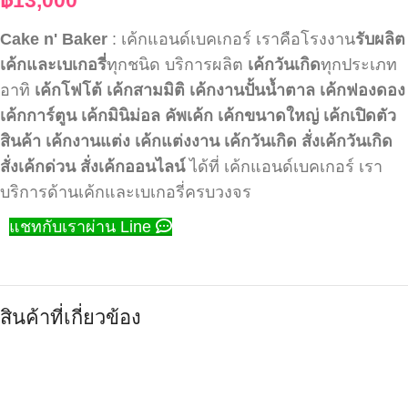
Cake n' Baker
: เค้กแอนด์เบคเกอร์ เราคือโรงงาน
รับผลิต
เค้กและเบเกอรี่
ทุกชนิด บริการผลิต
เค้กวันเกิด
ทุกประเภท
อาทิ
เค้กโฟโต้
เค้กสามมิติ
เค้กงานปั้นน้ำตาล
เค้กฟองดอง
เค้กการ์ตูน
เค้กมินิม่อล
คัพเค้ก
เค้กขนาดใหญ่
เค้กเปิดตัว
สินค้า
เค้กงานแต่ง
เค้กแต่งงาน
เค้กวันเกิด
สั่งเค้กวันเกิด
สั่งเค้กด่วน
สั่งเค้กออนไลน์
ได้ที่ เค้กแอนด์เบคเกอร์ เรา
บริการด้านเค้กและเบเกอรี่ครบวงจร
แชทกับเราผ่าน Line
สินค้าที่เกี่ยวข้อง