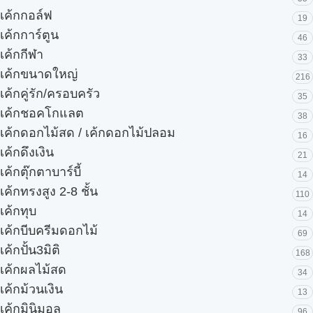
เค้กกอล์ฟ
19
เค้กการ์ตูน
46
เค้กกีฬา
33
เค้กขนาดใหญ่
216
เค้กคู่รัก/ครอบครัว
35
เค้กชอคโกแลต
38
เค้กดอกไม้สด / เค้กดอกไม้ปลอม
16
เค้กดึงเงิน
21
เค้กตุ๊กตาบาร์บี้
14
เค้กทรงสูง 2-8 ชั้น
110
เค้กทุบ
14
เค้กบีบครีมดอกไม้
69
เค้กปั้น3มิติ
168
เค้กผลไม้สด
34
เค้กม้วนเงิน
13
เค้กมินิมอล
96