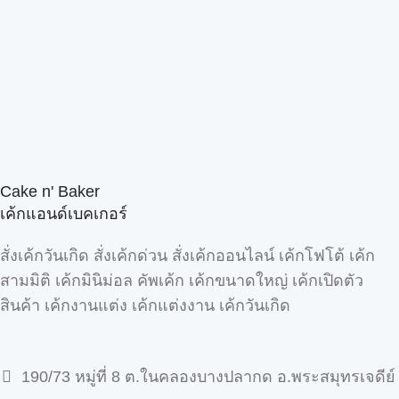
Cake n' Baker
เค้กแอนด์เบคเกอร์
สั่งเค้กวันเกิด สั่งเค้กด่วน สั่งเค้กออนไลน์ เค้กโฟโต้ เค้ก
สามมิติ เค้กมินิม่อล คัพเค้ก เค้กขนาดใหญ่ เค้กเปิดตัว
สินค้า เค้กงานแต่ง เค้กแต่งงาน เค้กวันเกิด
190/73 หมู่ที่ 8 ต.ในคลองบางปลากด อ.พระสมุทรเจดีย์