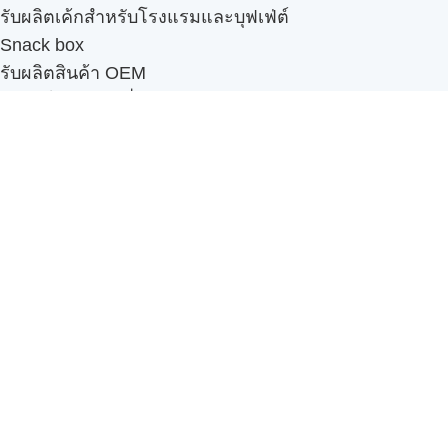
รับผลิตเค้กสำหรับโรงแรมและบุฟเฟ่ต์
Snack box
รับผลิตสินค้า OEM
แฟรนไชส์เบเกอรี่
เมนูอื่นๆ
ธุรกิจในเครือ
-
ภัทรินทร์ฟู้ด
รีวิวจากลูกค้า
ลูกค้าของเรา
ติดต่อเรา
ข้อกำหนดและนโยบาย
Sitemap
Cake n' Bake โรงงานผลิตเค้กและเบเกอรี่