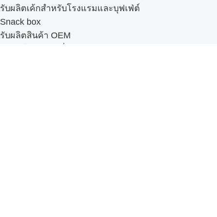
รับผลิตเค้กสำหรับโรงแรมและบุฟเฟ่ต์
Snack box
รับผลิตสินค้า OEM
แฟรนไชส์เบเกอรี่
เมนูอื่นๆ
ธุรกิจในเครือ
-
ภัทรินทร์ฟู้ด
รีวิวจากลูกค้า
ลูกค้าของเรา
ติดต่อเรา
ข้อกำหนดและนโยบาย
Sitemap
Cake n' Bake โรงงานผลิตเค้กและเบเกอรี่