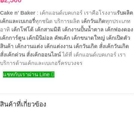
Cake n' Baker
: เค้กแอนด์เบคเกอร์ เราคือโรงงาน
รับผลิต
เค้กและเบเกอรี่
ทุกชนิด บริการผลิต
เค้กวันเกิด
ทุกประเภท
อาทิ
เค้กโฟโต้
เค้กสามมิติ
เค้กงานปั้นน้ำตาล
เค้กฟองดอง
เค้กการ์ตูน
เค้กมินิม่อล
คัพเค้ก
เค้กขนาดใหญ่
เค้กเปิดตัว
สินค้า
เค้กงานแต่ง
เค้กแต่งงาน
เค้กวันเกิด
สั่งเค้กวันเกิด
สั่งเค้กด่วน
สั่งเค้กออนไลน์
ได้ที่ เค้กแอนด์เบคเกอร์ เรา
บริการด้านเค้กและเบเกอรี่ครบวงจร
แชทกับเราผ่าน Line
สินค้าที่เกี่ยวข้อง