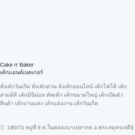
Cake n' Baker
เค้กแอนด์เบคเกอร์
สั่งเค้กวันเกิด สั่งเค้กด่วน สั่งเค้กออนไลน์ เค้กโฟโต้ เค้ก
สามมิติ เค้กมินิม่อล คัพเค้ก เค้กขนาดใหญ่ เค้กเปิดตัว
สินค้า เค้กงานแต่ง เค้กแต่งงาน เค้กวันเกิด
190/73 หมู่ที่ 8 ต.ในคลองบางปลากด อ.พระสมุทรเจดีย์