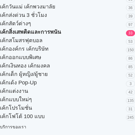
เค้กวันแม่ เค้กพวงมาลัย
36
เค้กส่งด่วน 3 ชั่วโมง
39
เค้กสัตว์ต่างๆ
97
เค้กสิ่งเสพติดและการพนัน
33
เค้กสโมสรฟุตบอล
53
เค้กองค์กร เค้กบริษัท
150
เค้กออกแบบพิเศษ
86
เค้กเงินทอง เค้กมงคล
85
เค้กเด็ก ผู้หญิง/ผู้ชาย
52
เค้กเด้ง Pop-Up
3
เค้กแต่งงาน
42
เค้กแบบใหม่ๆ
135
เค้กโปรโมชั่น
31
เค้กโฟโต้ 100 แบบ
245
บริการของเรา