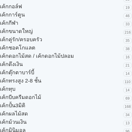
เค้กกอล์ฟ
19
เค้กการ์ตูน
46
เค้กกีฬา
33
เค้กขนาดใหญ่
216
เค้กคู่รัก/ครอบครัว
35
เค้กชอคโกแลต
38
เค้กดอกไม้สด / เค้กดอกไม้ปลอม
16
เค้กดึงเงิน
21
เค้กตุ๊กตาบาร์บี้
14
เค้กทรงสูง 2-8 ชั้น
110
เค้กทุบ
14
เค้กบีบครีมดอกไม้
69
เค้กปั้น3มิติ
168
เค้กผลไม้สด
34
เค้กม้วนเงิน
13
เค้กมินิมอล
96