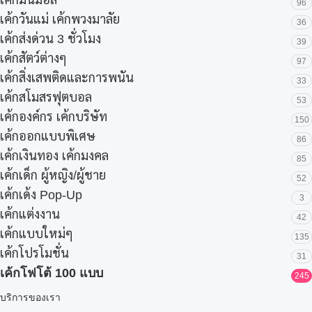
เค้กมินิมอล
96
เค้กวันแม่ เค้กพวงมาลัย
36
เค้กส่งด่วน 3 ชั่วโมง
39
เค้กสัตว์ต่างๆ
97
เค้กสิ่งเสพติดและการพนัน
33
เค้กสโมสรฟุตบอล
53
เค้กองค์กร เค้กบริษัท
150
เค้กออกแบบพิเศษ
86
เค้กเงินทอง เค้กมงคล
85
เค้กเด็ก ผู้หญิง/ผู้ชาย
52
เค้กเด้ง Pop-Up
3
เค้กแต่งงาน
42
เค้กแบบใหม่ๆ
135
เค้กโปรโมชั่น
31
เค้กโฟโต้ 100 แบบ
245
บริการของเรา