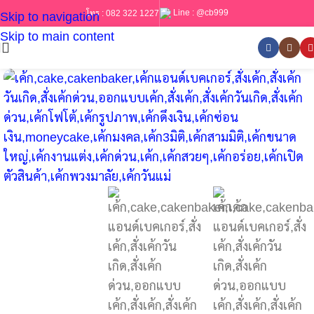
Line :
@cb999
โทร :
082 322 1227
Skip to navigation
Skip to main content