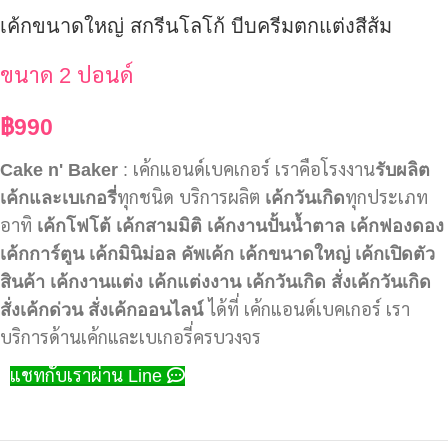
เค้กขนาดใหญ่ สกรีนโลโก้ บีบครีมตกแต่งสีส้ม
ขนาด 2 ปอนด์
฿
990
Cake n' Baker
: เค้กแอนด์เบคเกอร์ เราคือโรงงาน
รับผลิต
เค้กและเบเกอรี่
ทุกชนิด บริการผลิต
เค้กวันเกิด
ทุกประเภท
อาทิ
เค้กโฟโต้
เค้กสามมิติ
เค้กงานปั้นน้ำตาล
เค้กฟองดอง
เค้กการ์ตูน
เค้กมินิม่อล
คัพเค้ก
เค้กขนาดใหญ่
เค้กเปิดตัว
สินค้า
เค้กงานแต่ง
เค้กแต่งงาน
เค้กวันเกิด
สั่งเค้กวันเกิด
สั่งเค้กด่วน
สั่งเค้กออนไลน์
ได้ที่ เค้กแอนด์เบคเกอร์ เรา
บริการด้านเค้กและเบเกอรี่ครบวงจร
แชทกับเราผ่าน Line