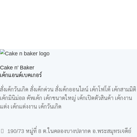
Cake n' Baker
เค้กแอนด์เบคเกอร์
สั่งเค้กวันเกิด สั่งเค้กด่วน สั่งเค้กออนไลน์ เค้กโฟโต้ เค้กสามมิติ
เค้กมินิม่อล คัพเค้ก เค้กขนาดใหญ่ เค้กเปิดตัวสินค้า เค้กงาน
แต่ง เค้กแต่งงาน เค้กวันเกิด
190/73 หมู่ที่ 8 ต.ในคลองบางปลากด อ.พระสมุทรเจดีย์