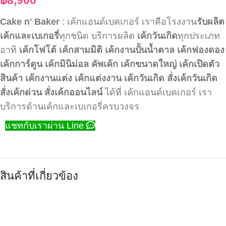
Cake n' Baker
: เค้กแอนด์เบคเกอร์ เราคือโรงงาน
รับผลิต
เค้กและเบเกอรี่
ทุกชนิด บริการผลิต
เค้กวันเกิด
ทุกประเภท
อาทิ
เค้กโฟโต้
เค้กสามมิติ
เค้กงานปั้นน้ำตาล
เค้กฟองดอง
เค้กการ์ตูน
เค้กมินิม่อล
คัพเค้ก
เค้กขนาดใหญ่
เค้กเปิดตัว
สินค้า
เค้กงานแต่ง
เค้กแต่งงาน
เค้กวันเกิด
สั่งเค้กวันเกิด
สั่งเค้กด่วน
สั่งเค้กออนไลน์
ได้ที่ เค้กแอนด์เบคเกอร์ เรา
บริการด้านเค้กและเบเกอรี่ครบวงจร
แชทกับเราผ่าน Line
สินค้าที่เกี่ยวข้อง