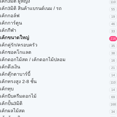
เค้ก3มิติ ผู้หญิง
110
เค้ก3มิติ สินค้าแบรนด์เนม / รถ
55
เค้กกอล์ฟ
19
เค้กการ์ตูน
46
เค้กกีฬา
33
เค้กขนาดใหญ่
216
เค้กคู่รัก/ครอบครัว
35
เค้กชอคโกแลต
38
เค้กดอกไม้สด / เค้กดอกไม้ปลอม
16
เค้กดึงเงิน
21
เค้กตุ๊กตาบาร์บี้
14
เค้กทรงสูง 2-8 ชั้น
110
เค้กทุบ
14
เค้กบีบครีมดอกไม้
69
เค้กปั้น3มิติ
168
เค้กผลไม้สด
34