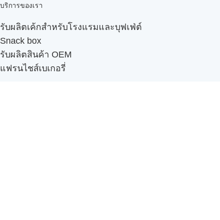
บริการของเรา
รับผลิตเค้กสำหรับโรงแรมและบุฟเฟ่ต์
Snack box
รับผลิตสินค้า OEM
แฟรนไชส์เบเกอรี่
เมนูอื่นๆ
ธุรกิจในเครือ
-
ภัทรินทร์ฟู้ด
รีวิวจากลูกค้า
ลูกค้าของเรา
ติดต่อเรา
ข้อกำหนดและนโยบาย
Sitemap