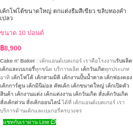
เค้กโฟโต้ขนาดใหญ่ ตกแต่งธีมสีเขียว ขลิบทองคำ
เปลว
ขนาด 10 ปอนด์
฿
8,900
Cake n' Baker
: เค้กแอนด์เบคเกอร์ เราคือโรงงาน
รับผลิต
เค้กและเบเกอรี่
ทุกชนิด บริการผลิต
เค้กวันเกิด
ทุกประเภท
อาทิ
เค้กโฟโต้
เค้กสามมิติ
เค้กงานปั้นน้ำตาล
เค้กฟองดอง
เค้กการ์ตูน
เค้กมินิม่อล
คัพเค้ก
เค้กขนาดใหญ่
เค้กเปิดตัว
สินค้า
เค้กงานแต่ง
เค้กแต่งงาน
เค้กวันเกิด
สั่งเค้กวันเกิด
สั่งเค้กด่วน
สั่งเค้กออนไลน์
ได้ที่ เค้กแอนด์เบคเกอร์ เรา
บริการด้านเค้กและเบเกอรี่ครบวงจร
แชทกับเราผ่าน Line