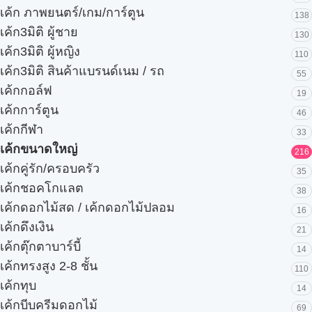
เค้ก ภาพยนตร์/เกม/การ์ตูน
138
เค้ก3มิติ ผู้ชาย
130
เค้ก3มิติ ผู้หญิง
110
เค้ก3มิติ สินค้าแบรนด์เนม / รถ
55
เค้กกอล์ฟ
19
เค้กการ์ตูน
46
เค้กกีฬา
33
เค้กขนาดใหญ่
216
เค้กคู่รัก/ครอบครัว
35
เค้กชอคโกแลต
38
เค้กดอกไม้สด / เค้กดอกไม้ปลอม
16
เค้กดึงเงิน
21
เค้กตุ๊กตาบาร์บี้
14
เค้กทรงสูง 2-8 ชั้น
110
เค้กทุบ
14
เค้กบีบครีมดอกไม้
69