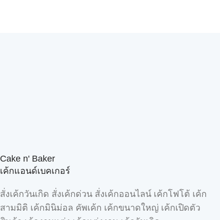
Cake n' Baker
เค้กแอนด์เบคเกอร์
สั่งเค้กวันเกิด สั่งเค้กด่วน สั่งเค้กออนไลน์ เค้กโฟโต้ เค้ก
สามมิติ เค้กมินิม่อล คัพเค้ก เค้กขนาดใหญ่ เค้กเปิดตัว