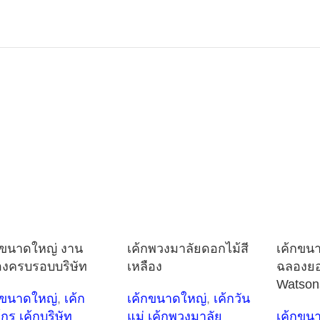
กขนาดใหญ่ งาน
เค้กพวงมาลัยดอกไม้สี
เค้กขน
งครบรอบบริษัท
เหลือง
ฉลองย
Watson
กขนาดใหญ่
,
เค้ก
เค้กขนาดใหญ่
,
เค้กวัน
์กร เค้กบริษัท
แม่ เค้กพวงมาลัย
เค้กขน