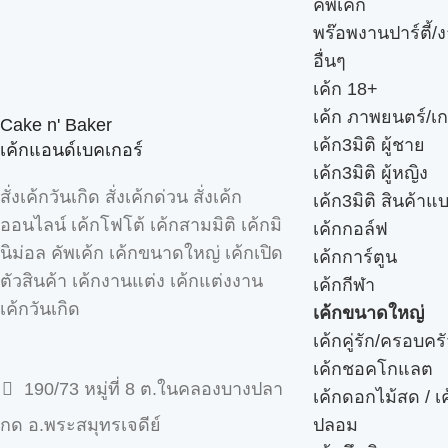
คัพเค้ก
พร๊อพงานปาร์ตี้/ง
อื่นๆ
เค้ก 18+
เค้ก ภาพยนตร์/เก
Cake n' Baker
เค้ก3มิติ ผู้ชาย
เค้กแอนด์เบคเกอร์
เค้ก3มิติ ผู้หญิง
สั่งเค้กวันเกิด สั่งเค้กด่วน สั่งเค้ก
เค้ก3มิติ สินค้าแ
ออนไลน์ เค้กโฟโต้ เค้กสามมิติ เค้กมิ
เค้กกอล์ฟ
นิม่อล คัพเค้ก เค้กขนาดใหญ่ เค้กเปิด
เค้กการ์ตูน
ตัวสินค้า เค้กงานแต่ง เค้กแต่งงาน
เค้กกีฬา
เค้กวันเกิด
เค้กขนาดใหญ่
เค้กคู่รัก/ครอบคร
เค้กชอคโกแลต
190/73 หมู่ที่ 8 ต.ในคลองบางปลา
เค้กดอกไม้สด / เ
ปลอม
กด อ.พระสมุทรเจดีย์