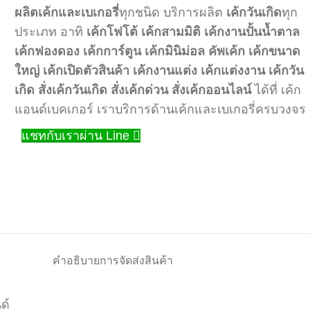
ผลิตเค้กและเบเกอรี่
ทุกชนิด บริการผลิต
เค้กวันเกิด
ทุก
ประเภท อาทิ
เค้กโฟโต้
เค้กสามมิติ
เค้กงานปั้นน้ำตาล
เค้กฟองดอง
เค้กการ์ตูน
เค้กมินิม่อล
คัพเค้ก
เค้กขนาด
ใหญ่
เค้กเปิดตัวสินค้า
เค้กงานแต่ง
เค้กแต่งงาน
เค้กวัน
เกิด
สั่งเค้กวันเกิด
สั่งเค้กด่วน
สั่งเค้กออนไลน์
ได้ที่ เค้ก
แอนด์เบคเกอร์ เราบริการด้านเค้กและเบเกอรี่ครบวงจร
แชทกับเราผ่าน Line
คำอธิบาย
การจัดส่งสินค้า
ด์