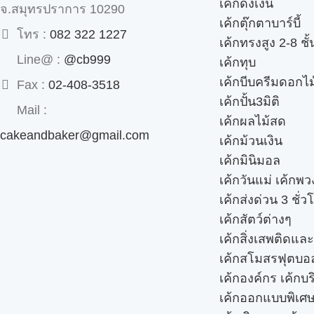
เค้กดึงเงิน
จ.สมุทรปราการ 10290
เค้กตุ๊กตาบาร์บี้
โทร :
082 322 1227
เค้กทรงสูง 2-8 ชั้
Line@ :
@cb999
เค้กทุบ
เค้กบีบครีมดอกไม
Fax :
02-408-3518
เค้กปั้น3มิติ
Mail :
เค้กผลไม้สด
cakeandbaker@gmail.com
เค้กม้วนเงิน
เค้กมินิมอล
เค้กวันแม่ เค้กพ
เค้กส่งด่วน 3 ชั่ว
เค้กสัตว์ต่างๆ
เค้กสิ่งเสพติดแล
เค้กสโมสรฟุตบอ
เค้กองค์กร เค้กบร
เค้กออกแบบพิเศ