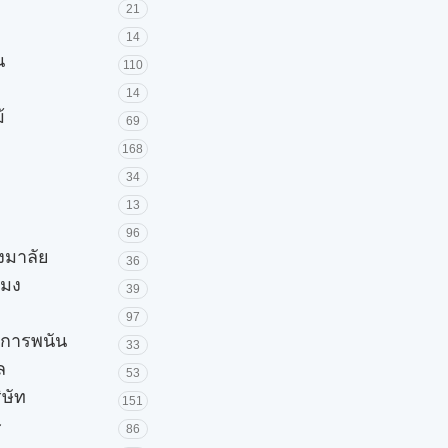
21
14
น
110
14
้
69
168
34
13
96
วงมาลัย
36
โมง
39
97
ะการพนัน
33
ล
53
ิษัท
151
ษ
86