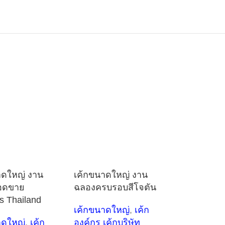
าดใหญ่ งาน
เค้กขนาดใหญ่ งาน
อดขาย
ฉลองครบรอบสีโจตัน
s Thailand
เค้กขนาดใหญ่
,
เค้ก
าดใหญ่
,
เค้ก
องค์กร เค้กบริษัท