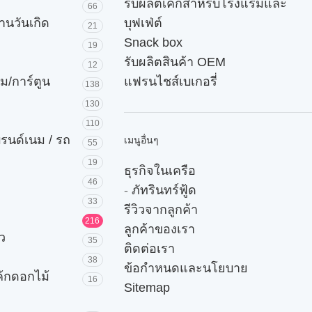
รับผลิตเค้กสำหรับโรงแรมและ
66
านวันเกิด
บุฟเฟ่ต์
21
Snack box
19
รับผลิตสินค้า OEM
12
ม/การ์ตูน
แฟรนไชส์เบเกอรี่
138
130
110
บรนด์เนม / รถ
เมนูอื่นๆ
55
19
ธุรกิจในเครือ
46
-
ภัทรินทร์ฟู้ด
33
รีวิวจากลูกค้า
216
ลูกค้าของเรา
ัว
35
ติดต่อเรา
38
ข้อกำหนดและนโยบาย
ค้กดอกไม้
16
Sitemap