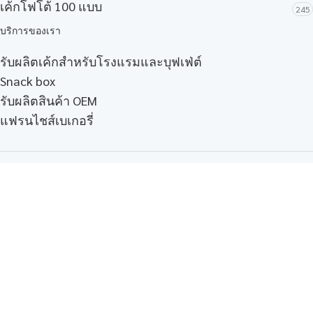
เค้กโฟโต้ 100 แบบ
245
บริการของเรา
รับผลิตเค้กสำหรับโรงแรมและบุฟเฟ่ต์
Snack box
รับผลิตสินค้า OEM
แฟรนไชส์เบเกอรี่
เมนูอื่นๆ
ธุรกิจในเครือ
-
ภัทรินทร์ฟู้ด
รีวิวจากลูกค้า
ลูกค้าของเรา
ติดต่อเรา
ข้อกำหนดและนโยบาย