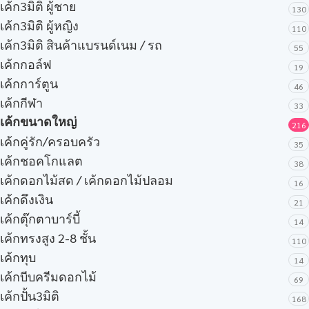
เค้ก3มิติ ผู้ชาย
130
เค้ก3มิติ ผู้หญิง
110
เค้ก3มิติ สินค้าแบรนด์เนม / รถ
55
เค้กกอล์ฟ
19
เค้กการ์ตูน
46
เค้กกีฬา
33
เค้กขนาดใหญ่
216
เค้กคู่รัก/ครอบครัว
35
เค้กชอคโกแลต
38
เค้กดอกไม้สด / เค้กดอกไม้ปลอม
16
เค้กดึงเงิน
21
เค้กตุ๊กตาบาร์บี้
14
เค้กทรงสูง 2-8 ชั้น
110
เค้กทุบ
14
เค้กบีบครีมดอกไม้
69
เค้กปั้น3มิติ
168