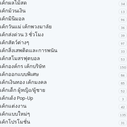
เค้กผลไม้สด
34
เค้กม้วนเงิน
13
เค้กมินิมอล
96
เค้กวันแม่ เค้กพวงมาลัย
36
เค้กส่งด่วน 3 ชั่วโมง
39
เค้กสัตว์ต่างๆ
97
เค้กสิ่งเสพติดและการพนัน
33
เค้กสโมสรฟุตบอล
53
เค้กองค์กร เค้กบริษัท
150
เค้กออกแบบพิเศษ
86
เค้กเงินทอง เค้กมงคล
85
เค้กเด็ก ผู้หญิง/ผู้ชาย
52
เค้กเด้ง Pop-Up
3
เค้กแต่งงาน
42
เค้กแบบใหม่ๆ
135
เค้กโปรโมชั่น
31