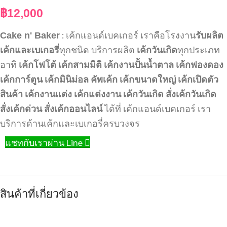
฿
12,000
: เค้กแอนด์เบคเกอร์ เราคือโรงงาน
Cake n' Baker
รับผลิต
ทุกชนิด บริการผลิต
ทุกประเภท
เค้กและเบเกอรี่
เค้กวันเกิด
อาทิ
เค้กโฟโต้
เค้กสามมิติ
เค้กงานปั้นน้ำตาล
เค้กฟองดอง
เค้กการ์ตูน
เค้กมินิม่อล
คัพเค้ก
เค้กขนาดใหญ่
เค้กเปิดตัว
สินค้า
เค้กงานแต่ง
เค้กแต่งงาน
เค้กวันเกิด
สั่งเค้กวันเกิด
ได้ที่ เค้กแอนด์เบคเกอร์ เรา
สั่งเค้กด่วน
สั่งเค้กออนไลน์
บริการด้านเค้กและเบเกอรี่ครบวงจร
แชทกับเราผ่าน Line
สินค้าที่เกี่ยวข้อง