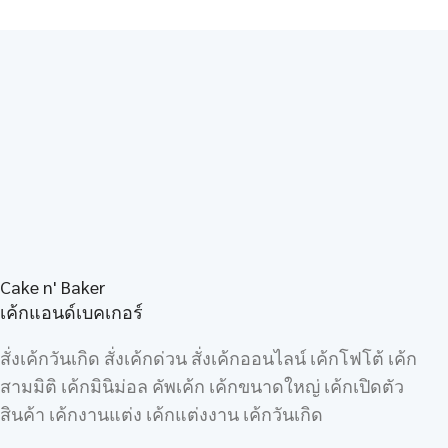
Cake n' Baker
เค้กแอนด์เบคเกอร์
สั่งเค้กวันเกิด สั่งเค้กด่วน สั่งเค้กออนไลน์ เค้กโฟโต้ เค้ก
สามมิติ เค้กมินิม่อล คัพเค้ก เค้กขนาดใหญ่ เค้กเปิดตัว
สินค้า เค้กงานแต่ง เค้กแต่งงาน เค้กวันเกิด