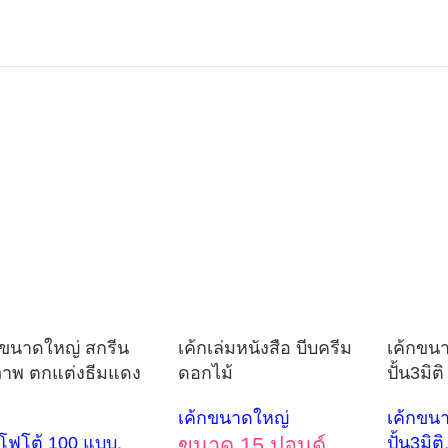
กขนาดใหญ่ สกรีน
เค้กเล่มหนังสือ บีบครีม
เค้กขน
ภาพ ตกแต่งธีมแดง
ดอกไม้
ปั้น3มิต
ว
เค้กขนาดใหญ่
เค้กขน
กโฟโต้ 100 แบบ
,
ขนาด 15 ปอนด์
ปั้น3มิติ