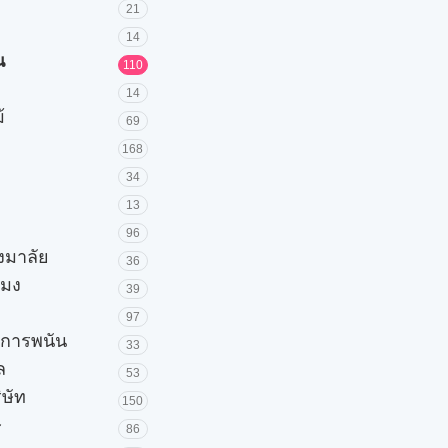
21
14
น
110
14
้
69
168
34
13
96
วงมาลัย
36
โมง
39
97
ะการพนัน
33
ล
53
ิษัท
150
ษ
86