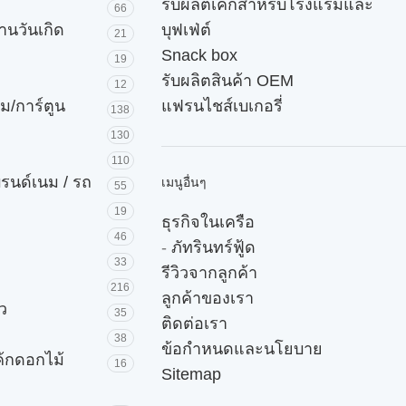
รับผลิตเค้กสำหรับโรงแรมและ
66
านวันเกิด
บุฟเฟ่ต์
21
Snack box
19
รับผลิตสินค้า OEM
12
ม/การ์ตูน
แฟรนไชส์เบเกอรี่
138
130
110
บรนด์เนม / รถ
เมนูอื่นๆ
55
19
ธุรกิจในเครือ
46
-
ภัทรินทร์ฟู้ด
33
รีวิวจากลูกค้า
216
ลูกค้าของเรา
ัว
35
ติดต่อเรา
38
ข้อกำหนดและนโยบาย
ค้กดอกไม้
16
Sitemap