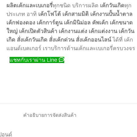
ผลิตเค้กและเบเกอรี่
ทุกชนิด บริการผลิต
เค้กวันเกิด
ทุก
ประเภท อาทิ
เค้กโฟโต้
เค้กสามมิติ
เค้กงานปั้นน้ำตาล
เค้กฟองดอง
เค้กการ์ตูน
เค้กมินิม่อล
คัพเค้ก
เค้กขนาด
ใหญ่
เค้กเปิดตัวสินค้า
เค้กงานแต่ง
เค้กแต่งงาน
เค้กวัน
เกิด
สั่งเค้กวันเกิด
สั่งเค้กด่วน
สั่งเค้กออนไลน์
ได้ที่ เค้ก
แอนด์เบคเกอร์ เราบริการด้านเค้กและเบเกอรี่ครบวงจร
แชทกับเราผ่าน Line
คำอธิบาย
การจัดส่งสินค้า
ปอนด์