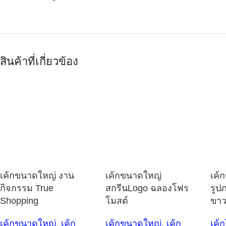
สินค้าที่เกี่ยวข้อง
เค้กขนาดใหญ่ งาน
เค้กขนาดใหญ่
เค้
กิจกรรม True
สกรีนLogo ฉลองโฟร
รูป
Shopping
โมสต์
ขา
เค้กขนาดใหญ่
,
เค้ก
เค้กขนาดใหญ่
,
เค้ก
เค้