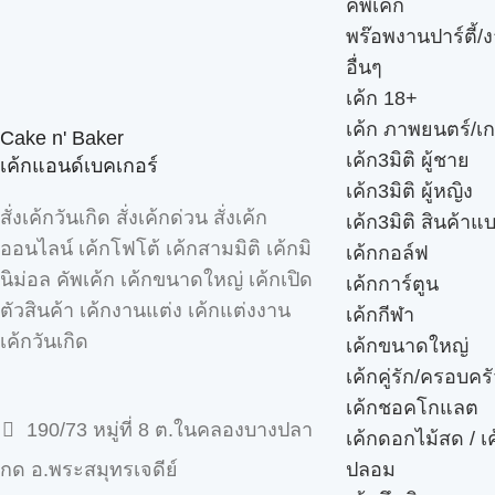
คัพเค้ก
พร๊อพงานปาร์ตี้/ง
อื่นๆ
เค้ก 18+
เค้ก ภาพยนตร์/เก
Cake n' Baker
เค้ก3มิติ ผู้ชาย
เค้กแอนด์เบคเกอร์
เค้ก3มิติ ผู้หญิง
สั่งเค้กวันเกิด สั่งเค้กด่วน สั่งเค้ก
เค้ก3มิติ สินค้าแ
ออนไลน์ เค้กโฟโต้ เค้กสามมิติ เค้กมิ
เค้กกอล์ฟ
นิม่อล คัพเค้ก เค้กขนาดใหญ่ เค้กเปิด
เค้กการ์ตูน
ตัวสินค้า เค้กงานแต่ง เค้กแต่งงาน
เค้กกีฬา
เค้กวันเกิด
เค้กขนาดใหญ่
เค้กคู่รัก/ครอบคร
เค้กชอคโกแลต
190/73 หมู่ที่ 8 ต.ในคลองบางปลา
เค้กดอกไม้สด / เ
ปลอม
กด อ.พระสมุทรเจดีย์