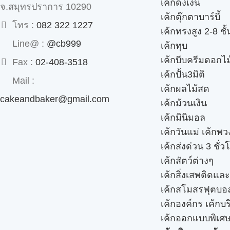
เค้กดึงเงิน
จ.สมุทรปราการ 10290
เค้กตุ๊กตาบาร์บี้
โทร :
082 322 1227
เค้กทรงสูง 2-8 ชั้
Line@ :
@cb999
เค้กทุบ
เค้กบีบครีมดอกไม
Fax :
02-408-3518
เค้กปั้น3มิติ
Mail :
เค้กผลไม้สด
cakeandbaker@gmail.com
เค้กม้วนเงิน
เค้กมินิมอล
เค้กวันแม่ เค้กพ
เค้กส่งด่วน 3 ชั่ว
เค้กสัตว์ต่างๆ
เค้กสิ่งเสพติดแล
เค้กสโมสรฟุตบอ
เค้กองค์กร เค้กบร
เค้กออกแบบพิเศ