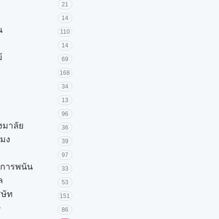
21
14
น
110
14
้
69
168
34
13
96
วงมาลัย
36
โมง
39
97
ะการพนัน
33
ล
53
ิษัท
151
ษ
86