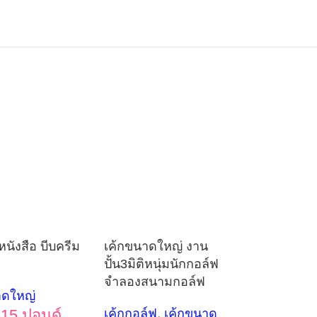
หนังสือ บีบครีม
เค้กขนาดใหญ่ งาน
ปั้น3มิติหนุ่มนักกอล์ฟ
จำลองสนามกอล์ฟ
าดใหญ่
15 ปอนด์
เค้กกอล์ฟ
,
เค้กขนาด