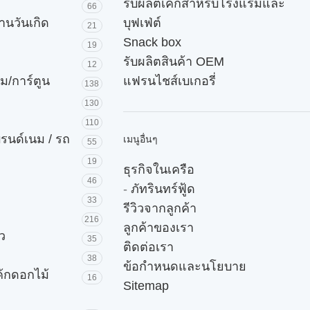
รับผลิตเค้กสำหรับโรงแรมและ
66
านวันเกิด
บุฟเฟ่ต์
21
Snack box
19
รับผลิตสินค้า OEM
12
ม/การ์ตูน
แฟรนไชส์เบเกอรี่
138
130
110
บรนด์เนม / รถ
เมนูอื่นๆ
55
19
ธุรกิจในเครือ
46
-
ภัทรินทร์ฟู้ด
33
รีวิวจากลูกค้า
216
ลูกค้าของเรา
ัว
35
ติดต่อเรา
38
ข้อกำหนดและนโยบาย
ค้กดอกไม้
16
Sitemap