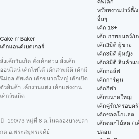
คัพเค้ก
พร๊อพงานปาร์ตี้/ง
อื่นๆ
เค้ก 18+
เค้ก ภาพยนตร์/เก
Cake n' Baker
เค้ก3มิติ ผู้ชาย
เค้กแอนด์เบคเกอร์
เค้ก3มิติ ผู้หญิง
สั่งเค้กวันเกิด สั่งเค้กด่วน สั่งเค้ก
เค้ก3มิติ สินค้าแ
ออนไลน์ เค้กโฟโต้ เค้กสามมิติ เค้กมิ
เค้กกอล์ฟ
นิม่อล คัพเค้ก เค้กขนาดใหญ่ เค้กเปิด
เค้กการ์ตูน
ตัวสินค้า เค้กงานแต่ง เค้กแต่งงาน
เค้กกีฬา
เค้กวันเกิด
เค้กขนาดใหญ่
เค้กคู่รัก/ครอบคร
เค้กชอคโกแลต
190/73 หมู่ที่ 8 ต.ในคลองบางปลา
เค้กดอกไม้สด / เ
ปลอม
กด อ.พระสมุทรเจดีย์