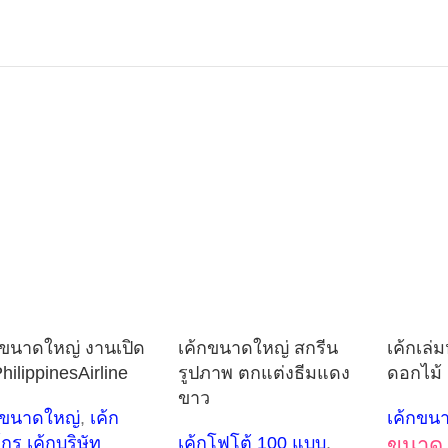
กขนาดใหญ่ งานเปิด
เค้กขนาดใหญ่ สกรีน
เค้กเล่ม
hilippinesAirline
รูปภาพ ตกแต่งธีมแดง
ดอกไม้
ขาว
กขนาดใหญ่
,
เค้ก
เค้กขน
์กร เค้กบริษัท
เค้กโฟโต้ 100 แบบ
,
ขนาด 