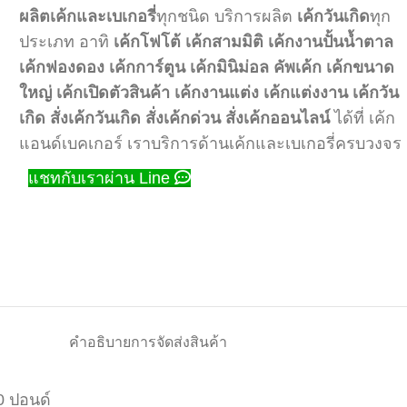
ผลิตเค้กและเบเกอรี่
ทุกชนิด บริการผลิต
เค้กวันเกิด
ทุก
ประเภท อาทิ
เค้กโฟโต้
เค้กสามมิติ
เค้กงานปั้นน้ำตาล
เค้กฟองดอง
เค้กการ์ตูน
เค้กมินิม่อล
คัพเค้ก
เค้กขนาด
ใหญ่
เค้กเปิดตัวสินค้า
เค้กงานแต่ง
เค้กแต่งงาน
เค้กวัน
เกิด
สั่งเค้กวันเกิด
สั่งเค้กด่วน
สั่งเค้กออนไลน์
ได้ที่ เค้ก
แอนด์เบคเกอร์ เราบริการด้านเค้กและเบเกอรี่ครบวงจร
แชทกับเราผ่าน Line
คำอธิบาย
การจัดส่งสินค้า
0 ปอนด์