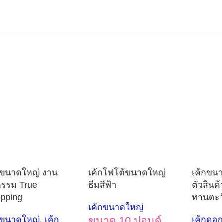
กขนาดใหญ่ งาน
เค้กโฟโต้ขนาดใหญ่
เค้กขน
กรรม True
ธีมสีฟ้า
ตัวสินค
pping
ทานตะว
เค้กขนาดใหญ่
กขนาดใหญ่
,
เค้ก
ขนาด 10 ปอนด์
เค้กดอก