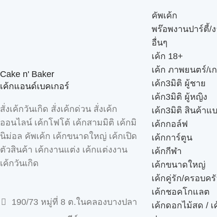
คัพเค้ก
พร๊อพงานปาร์ตี้/ง
อื่นๆ
เค้ก 18+
เค้ก ภาพยนตร์/เก
Cake n' Baker
เค้ก3มิติ ผู้ชาย
เค้กแอนด์เบคเกอร์
เค้ก3มิติ ผู้หญิง
สั่งเค้กวันเกิด สั่งเค้กด่วน สั่งเค้ก
เค้ก3มิติ สินค้าแ
ออนไลน์ เค้กโฟโต้ เค้กสามมิติ เค้กมิ
เค้กกอล์ฟ
นิม่อล คัพเค้ก เค้กขนาดใหญ่ เค้กเปิด
เค้กการ์ตูน
ตัวสินค้า เค้กงานแต่ง เค้กแต่งงาน
เค้กกีฬา
เค้กวันเกิด
เค้กขนาดใหญ่
เค้กคู่รัก/ครอบคร
เค้กชอคโกแลต
190/73 หมู่ที่ 8 ต.ในคลองบางปลา
เค้กดอกไม้สด / เ