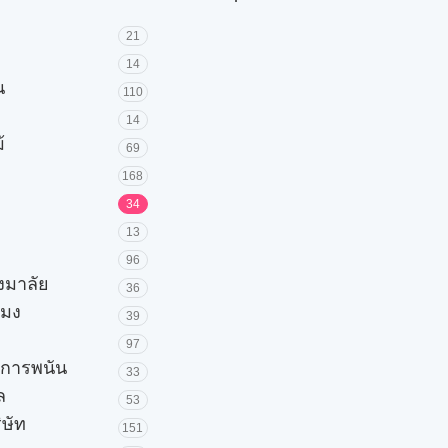
21
14
น
110
14
้
69
168
34
13
96
วงมาลัย
36
โมง
39
97
ะการพนัน
33
ล
53
ิษัท
151