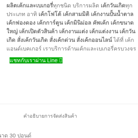
ผลิตเค้กและเบเกอรี่
ทุกชนิด บริการผลิต
เค้กวันเกิด
ทุก
ประเภท อาทิ
เค้กโฟโต้
เค้กสามมิติ
เค้กงานปั้นน้ำตาล
เค้กฟองดอง
เค้กการ์ตูน
เค้กมินิม่อล
คัพเค้ก
เค้กขนาด
ใหญ่
เค้กเปิดตัวสินค้า
เค้กงานแต่ง
เค้กแต่งงาน
เค้กวัน
เกิด
สั่งเค้กวันเกิด
สั่งเค้กด่วน
สั่งเค้กออนไลน์
ได้ที่ เค้ก
แอนด์เบคเกอร์ เราบริการด้านเค้กและเบเกอรี่ครบวงจร
แชทกับเราผ่าน Line
คำอธิบาย
การจัดส่งสินค้า
นาด 30 ปอนด์