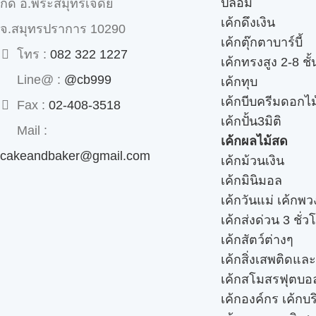
ปลอม
กด อ.พระสมุทรเจดีย์
เค้กดึงเงิน
จ.สมุทรปราการ 10290
เค้กตุ๊กตาบาร์บี้
โทร :
082 322 1227
เค้กทรงสูง 2-8 ชั้
Line@ :
@cb999
เค้กทุบ
เค้กบีบครีมดอกไม
Fax :
02-408-3518
เค้กปั้น3มิติ
Mail :
เค้กผลไม้สด
cakeandbaker@gmail.com
เค้กม้วนเงิน
เค้กมินิมอล
เค้กวันแม่ เค้กพ
เค้กส่งด่วน 3 ชั่ว
เค้กสัตว์ต่างๆ
เค้กสิ่งเสพติดแล
เค้กสโมสรฟุตบอ
เค้กองค์กร เค้กบร