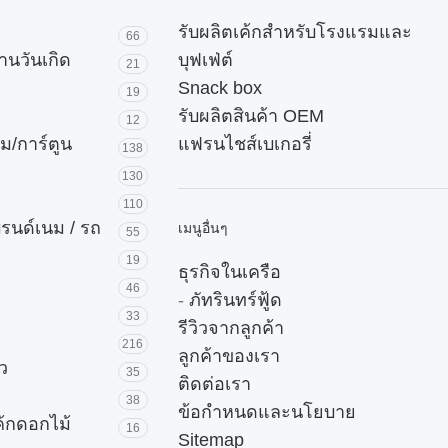
รับผลิตเค้กสำหรับโรงแรมและ
66
านวันเกิด
บุฟเฟ่ต์
21
Snack box
19
รับผลิตสินค้า OEM
12
ม/การ์ตูน
แฟรนไชส์เบเกอรี่
138
130
110
บรนด์เนม / รถ
เมนูอื่นๆ
55
19
ธุรกิจในเครือ
46
-
ภัทรินทร์ฟู้ด
33
รีวิวจากลูกค้า
216
ลูกค้าของเรา
ัว
35
ติดต่อเรา
38
ข้อกำหนดและนโยบาย
ค้กดอกไม้
16
Sitemap