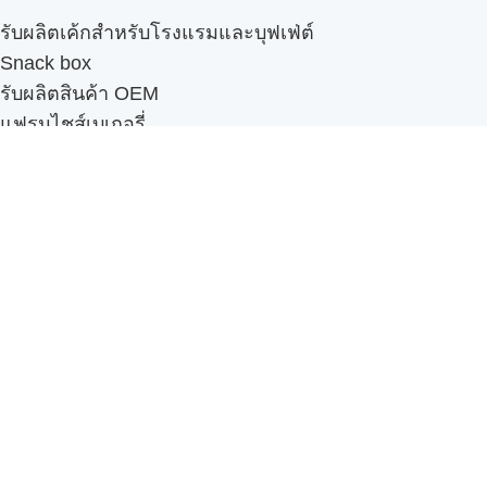
รับผลิตเค้กสำหรับโรงแรมและบุฟเฟ่ต์
Snack box
รับผลิตสินค้า OEM
แฟรนไชส์เบเกอรี่
เมนูอื่นๆ
ธุรกิจในเครือ
-
ภัทรินทร์ฟู้ด
รีวิวจากลูกค้า
ลูกค้าของเรา
ติดต่อเรา
ข้อกำหนดและนโยบาย
Sitemap