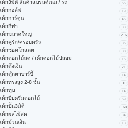
เค้ก3มิติ สินค้าแบรนด์เนม / รถ
55
เค้กกอล์ฟ
19
เค้กการ์ตูน
46
เค้กกีฬา
33
เค้กขนาดใหญ่
216
เค้กคู่รัก/ครอบครัว
35
เค้กชอคโกแลต
38
เค้กดอกไม้สด / เค้กดอกไม้ปลอม
16
เค้กดึงเงิน
21
เค้กตุ๊กตาบาร์บี้
14
เค้กทรงสูง 2-8 ชั้น
110
เค้กทุบ
14
เค้กบีบครีมดอกไม้
69
เค้กปั้น3มิติ
168
เค้กผลไม้สด
34
เค้กม้วนเงิน
13