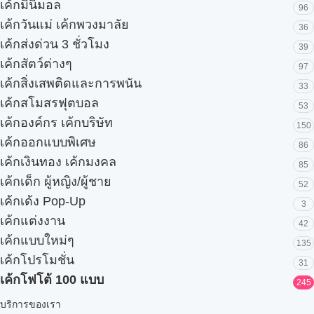
เค้กมินิมอล
96
เค้กวันแม่ เค้กพวงมาลัย
36
เค้กส่งด่วน 3 ชั่วโมง
39
เค้กสัตว์ต่างๆ
97
เค้กสิ่งเสพติดและการพนัน
33
เค้กสโมสรฟุตบอล
53
เค้กองค์กร เค้กบริษัท
150
เค้กออกแบบพิเศษ
86
เค้กเงินทอง เค้กมงคล
85
เค้กเด็ก ผู้หญิง/ผู้ชาย
52
เค้กเด้ง Pop-Up
3
เค้กแต่งงาน
42
เค้กแบบใหม่ๆ
135
เค้กโปรโมชั่น
31
เค้กโฟโต้ 100 แบบ
245
บริการของเรา