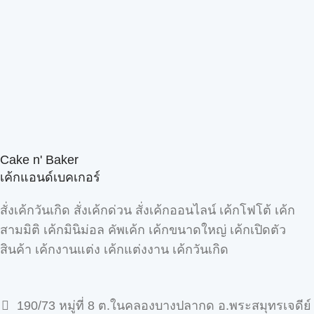
Cake n' Baker
เค้กแอนด์เบคเกอร์
สั่งเค้กวันเกิด สั่งเค้กด่วน สั่งเค้กออนไลน์ เค้กโฟโต้ เค้ก
สามมิติ เค้กมินิม่อล คัพเค้ก เค้กขนาดใหญ่ เค้กเปิดตัว
สินค้า เค้กงานแต่ง เค้กแต่งงาน เค้กวันเกิด
190/73 หมู่ที่ 8 ต.ในคลองบางปลากด อ.พระสมุทรเจดีย์