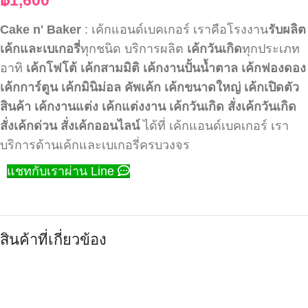
Cake n' Baker
: เค้กแอนด์เบคเกอร์ เราคือโรงงาน
รับผลิต
เค้กและเบเกอรี่
ทุกชนิด บริการผลิต
เค้กวันเกิด
ทุกประเภท
อาทิ
เค้กโฟโต้
เค้กสามมิติ
เค้กงานปั้นน้ำตาล
เค้กฟองดอง
เค้กการ์ตูน
เค้กมินิม่อล
คัพเค้ก
เค้กขนาดใหญ่
เค้กเปิดตัว
สินค้า
เค้กงานแต่ง
เค้กแต่งงาน
เค้กวันเกิด
สั่งเค้กวันเกิด
สั่งเค้กด่วน
สั่งเค้กออนไลน์
ได้ที่ เค้กแอนด์เบคเกอร์ เรา
บริการด้านเค้กและเบเกอรี่ครบวงจร
แชทกับเราผ่าน Line
สินค้าที่เกี่ยวข้อง