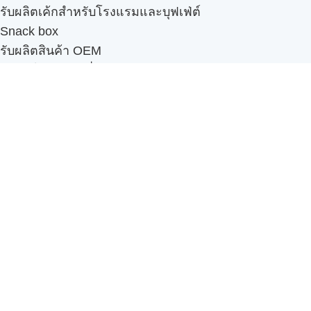
รับผลิตเค้กสำหรับโรงแรมและบุฟเฟ่ต์
Snack box
รับผลิตสินค้า OEM
แฟรนไชส์เบเกอรี่
เมนูอื่นๆ
ธุรกิจในเครือ
-
ภัทรินทร์ฟู้ด
รีวิวจากลูกค้า
ลูกค้าของเรา
ติดต่อเรา
ข้อกำหนดและนโยบาย
Sitemap
Cake n' Bake โรงงานผลิตเค้กและเบเกอรี่