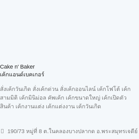
Cake n' Baker
เค้กแอนด์เบคเกอร์
สั่งเค้กวันเกิด สั่งเค้กด่วน สั่งเค้กออนไลน์ เค้กโฟโต้ เค้ก
สามมิติ เค้กมินิม่อล คัพเค้ก เค้กขนาดใหญ่ เค้กเปิดตัว
สินค้า เค้กงานแต่ง เค้กแต่งงาน เค้กวันเกิด
190/73 หมู่ที่ 8 ต.ในคลองบางปลากด อ.พระสมุทรเจดีย์