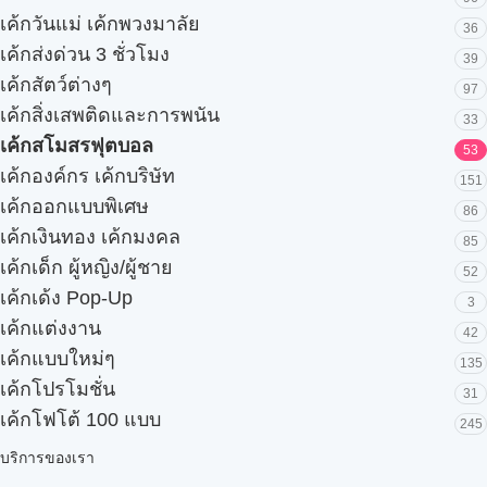
เค้กวันแม่ เค้กพวงมาลัย
36
เค้กส่งด่วน 3 ชั่วโมง
39
เค้กสัตว์ต่างๆ
97
เค้กสิ่งเสพติดและการพนัน
33
เค้กสโมสรฟุตบอล
53
เค้กองค์กร เค้กบริษัท
151
เค้กออกแบบพิเศษ
86
เค้กเงินทอง เค้กมงคล
85
เค้กเด็ก ผู้หญิง/ผู้ชาย
52
เค้กเด้ง Pop-Up
3
เค้กแต่งงาน
42
เค้กแบบใหม่ๆ
135
เค้กโปรโมชั่น
31
เค้กโฟโต้ 100 แบบ
245
บริการของเรา