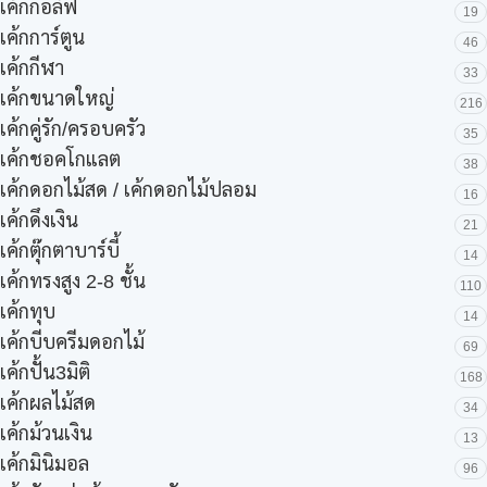
เค้กกอล์ฟ
19
เค้กการ์ตูน
46
เค้กกีฬา
33
เค้กขนาดใหญ่
216
เค้กคู่รัก/ครอบครัว
35
เค้กชอคโกแลต
38
เค้กดอกไม้สด / เค้กดอกไม้ปลอม
16
เค้กดึงเงิน
21
เค้กตุ๊กตาบาร์บี้
14
เค้กทรงสูง 2-8 ชั้น
110
เค้กทุบ
14
เค้กบีบครีมดอกไม้
69
เค้กปั้น3มิติ
168
เค้กผลไม้สด
34
เค้กม้วนเงิน
13
เค้กมินิมอล
96