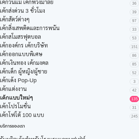
เค้กวันแม่ เค้กพวงมาลัย
36
เค้กส่งด่วน 3 ชั่วโมง
39
เค้กสัตว์ต่างๆ
97
เค้กสิ่งเสพติดและการพนัน
33
เค้กสโมสรฟุตบอล
53
เค้กองค์กร เค้กบริษัท
151
เค้กออกแบบพิเศษ
86
เค้กเงินทอง เค้กมงคล
85
เค้กเด็ก ผู้หญิง/ผู้ชาย
52
เค้กเด้ง Pop-Up
3
เค้กแต่งงาน
42
เค้กแบบใหม่ๆ
135
เค้กโปรโมชั่น
31
เค้กโฟโต้ 100 แบบ
245
บริการของเรา