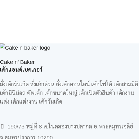
Cake n' Baker
เค้กแอนด์เบคเกอร์
สั่งเค้กวันเกิด สั่งเค้กด่วน สั่งเค้กออนไลน์ เค้กโฟโต้ เค้กสามมิติ
เค้กมินิม่อล คัพเค้ก เค้กขนาดใหญ่ เค้กเปิดตัวสินค้า เค้กงาน
แต่ง เค้กแต่งงาน เค้กวันเกิด
190/73 หมู่ที่ 8 ต.ในคลองบางปลากด อ.พระสมุทรเจดีย์
จ.สมุทรปราการ 10290