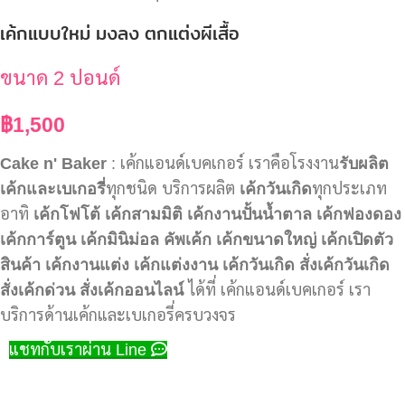
เค้กแบบใหม่ มงลง ตกแต่งผีเสื้อ
ขนาด 2 ปอนด์
฿
1,500
Cake n' Baker
: เค้กแอนด์เบคเกอร์ เราคือโรงงาน
รับผลิต
เค้กและเบเกอรี่
ทุกชนิด บริการผลิต
เค้กวันเกิด
ทุกประเภท
อาทิ
เค้กโฟโต้
เค้กสามมิติ
เค้กงานปั้นน้ำตาล
เค้กฟองดอง
เค้กการ์ตูน
เค้กมินิม่อล
คัพเค้ก
เค้กขนาดใหญ่
เค้กเปิดตัว
สินค้า
เค้กงานแต่ง
เค้กแต่งงาน
เค้กวันเกิด
สั่งเค้กวันเกิด
สั่งเค้กด่วน
สั่งเค้กออนไลน์
ได้ที่ เค้กแอนด์เบคเกอร์ เรา
บริการด้านเค้กและเบเกอรี่ครบวงจร
แชทกับเราผ่าน Line