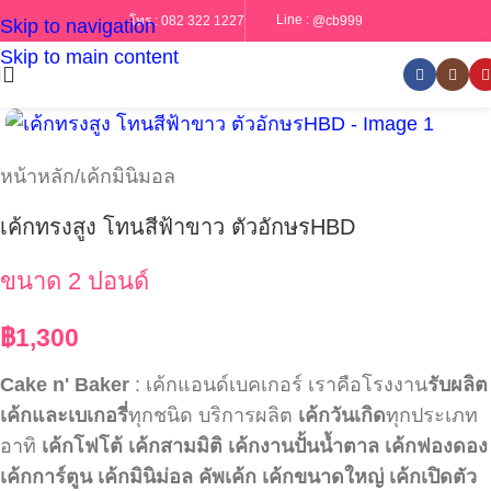
Line :
@cb999
โทร :
082 322 1227
Skip to navigation
Skip to main content
หน้าหลัก
/
เค้กมินิมอล
เค้กทรงสูง โทนสีฟ้าขาว ตัวอักษรHBD
ขนาด 2 ปอนด์
฿
1,300
Cake n' Baker
: เค้กแอนด์เบคเกอร์ เราคือโรงงาน
รับผลิต
เค้กและเบเกอรี่
ทุกชนิด บริการผลิต
เค้กวันเกิด
ทุกประเภท
อาทิ
เค้กโฟโต้
เค้กสามมิติ
เค้กงานปั้นน้ำตาล
เค้กฟองดอง
เค้กการ์ตูน
เค้กมินิม่อล
คัพเค้ก
เค้กขนาดใหญ่
เค้กเปิดตัว