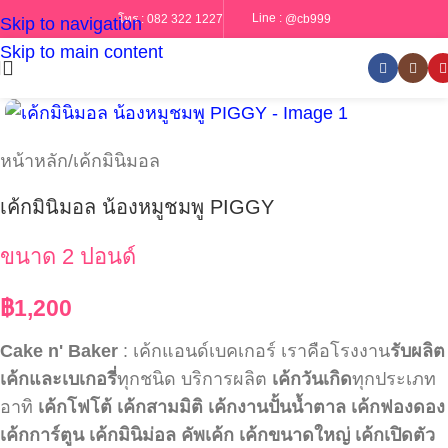
Line :
@cb999
โทร :
082 322 1227
Skip to navigation
Skip to main content
หน้าหลัก
/
เค้กมินิมอล
เค้กมินิมอล น้องหมูชมพู PIGGY
ขนาด 2 ปอนด์
฿
1,200
Cake n' Baker
: เค้กแอนด์เบคเกอร์ เราคือโรงงาน
รับผลิต
เค้กและเบเกอรี่
ทุกชนิด บริการผลิต
เค้กวันเกิด
ทุกประเภท
อาทิ
เค้กโฟโต้
เค้กสามมิติ
เค้กงานปั้นน้ำตาล
เค้กฟองดอง
เค้กการ์ตูน
เค้กมินิม่อล
คัพเค้ก
เค้กขนาดใหญ่
เค้กเปิดตัว