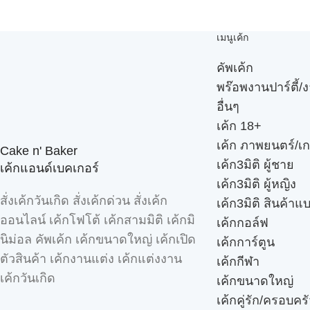
เมนูเค้ก
คัพเค้ก
พร๊อพงานปาร์ตี้/ง
อื่นๆ
เค้ก 18+
เค้ก ภาพยนตร์/เก
Cake n' Baker
เค้ก3มิติ ผู้ชาย
เค้กแอนด์เบคเกอร์
เค้ก3มิติ ผู้หญิง
สั่งเค้กวันเกิด สั่งเค้กด่วน สั่งเค้ก
เค้ก3มิติ สินค้าแ
ออนไลน์ เค้กโฟโต้ เค้กสามมิติ เค้กมิ
เค้กกอล์ฟ
นิม่อล คัพเค้ก เค้กขนาดใหญ่ เค้กเปิด
เค้กการ์ตูน
ตัวสินค้า เค้กงานแต่ง เค้กแต่งงาน
เค้กกีฬา
เค้กวันเกิด
เค้กขนาดใหญ่
เค้กคู่รัก/ครอบคร