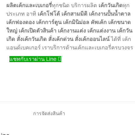
ผลิตเค้กและเบเกอรี่
ทุกชนิด บริการผลิต
เค้กวันเกิด
ทุก
ประเภท อาทิ
เค้กโฟโต้
เค้กสามมิติ
เค้กงานปั้นน้ำตาล
เค้กฟองดอง
เค้กการ์ตูน
เค้กมินิม่อล
คัพเค้ก
เค้กขนาด
ใหญ่
เค้กเปิดตัวสินค้า
เค้กงานแต่ง
เค้กแต่งงาน
เค้กวัน
เกิด
สั่งเค้กวันเกิด
สั่งเค้กด่วน
สั่งเค้กออนไลน์
ได้ที่ เค้ก
แอนด์เบคเกอร์ เราบริการด้านเค้กและเบเกอรี่ครบวงจร
แชทกับเราผ่าน Line
การจัดส่งสินค้า