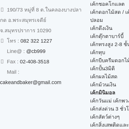
เค้กชอคโกแลต
190/73 หมู่ที่ 8 ต.ในคลองบางปลา
เค้กดอกไม้สด / เ
ปลอม
กด อ.พระสมุทรเจดีย์
เค้กดึงเงิน
จ.สมุทรปราการ 10290
เค้กตุ๊กตาบาร์บี้
โทร :
082 322 1227
เค้กทรงสูง 2-8 ชั้
Line@ :
@cb999
เค้กทุบ
เค้กบีบครีมดอกไม
Fax :
02-408-3518
เค้กปั้น3มิติ
Mail :
เค้กผลไม้สด
cakeandbaker@gmail.com
เค้กม้วนเงิน
เค้กมินิมอล
เค้กวันแม่ เค้กพ
เค้กส่งด่วน 3 ชั่ว
เค้กสัตว์ต่างๆ
เค้กสิ่งเสพติดแล