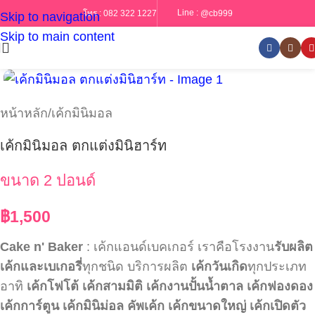
Line :
@cb999
โทร :
082 322 1227
Skip to navigation
Skip to main content
หน้าหลัก
/
เค้กมินิมอล
เค้กมินิมอล ตกแต่งมินิฮาร์ท
ขนาด 2 ปอนด์
฿
1,500
Cake n' Baker
: เค้กแอนด์เบคเกอร์ เราคือโรงงาน
รับผลิต
เค้กและเบเกอรี่
ทุกชนิด บริการผลิต
เค้กวันเกิด
ทุกประเภท
อาทิ
เค้กโฟโต้
เค้กสามมิติ
เค้กงานปั้นน้ำตาล
เค้กฟองดอง
เค้กการ์ตูน
เค้กมินิม่อล
คัพเค้ก
เค้กขนาดใหญ่
เค้กเปิดตัว