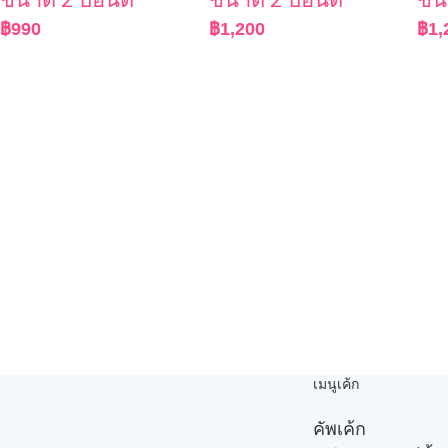
฿
990
฿
1,200
฿
1,
เมนูเค้ก
คัพเค้ก