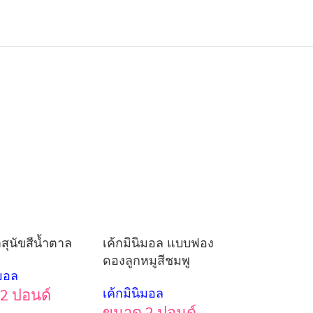
าสุนัขสีน้ำตาล
เค้กมินิมอล แบบฟอง
ดองลูกหมูสีชมพู
ิมอล
2 ปอนด์
เค้กมินิมอล
ขนาด 2 ปอนด์