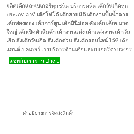
ทุกชนิด บริการผลิต
ทุก
ผลิตเค้กและเบเกอรี่
เค้กวันเกิด
ประเภท อาทิ
เค้กโฟโต้
เค้กสามมิติ
เค้กงานปั้นน้ำตาล
เค้กฟองดอง
เค้กการ์ตูน
เค้กมินิม่อล
คัพเค้ก
เค้กขนาด
ใหญ่
เค้กเปิดตัวสินค้า
เค้กงานแต่ง
เค้กแต่งงาน
เค้กวัน
ได้ที่ เค้ก
เกิด
สั่งเค้กวันเกิด
สั่งเค้กด่วน
สั่งเค้กออนไลน์
แอนด์เบคเกอร์ เราบริการด้านเค้กและเบเกอรี่ครบวงจร
แชทกับเราผ่าน Line
คำอธิบาย
การจัดส่งสินค้า