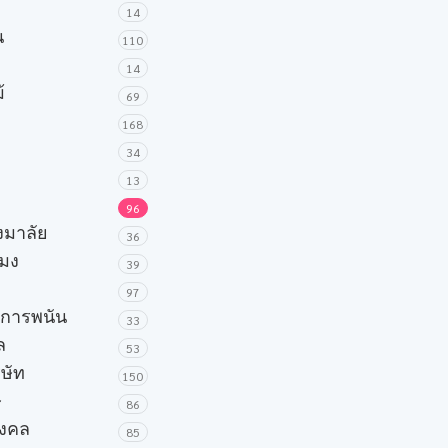
14
น
110
14
้
69
168
34
13
96
วงมาลัย
36
โมง
39
97
ะการพนัน
33
ล
53
ิษัท
150
ษ
86
มงคล
85