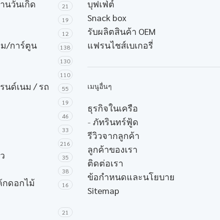
งานวันเกิด
บุฟเฟ่ต์
21
Snack box
19
รับผลิตสินค้า OEM
12
ม/การ์ตูน
แฟรนไชส์เบเกอรี่
138
130
110
บรนด์เนม / รถ
เมนูอื่นๆ
55
19
ธุรกิจในเครือ
46
-
ภัทรินทร์ฟู้ด
33
รีวิวจากลูกค้า
216
ลูกค้าของเรา
ัว
35
ติดต่อเรา
38
ข้อกำหนดและนโยบาย
ค้กดอกไม้
16
Sitemap
21