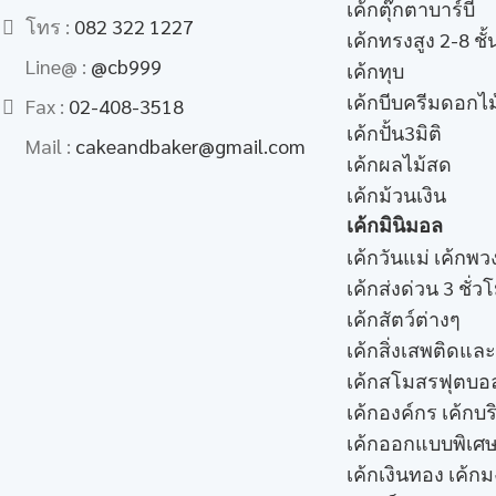
เค้กตุ๊กตาบาร์บี้
โทร :
082 322 1227
เค้กทรงสูง 2-8 ชั้
Line@ :
@cb999
เค้กทุบ
เค้กบีบครีมดอกไม
Fax :
02-408-3518
เค้กปั้น3มิติ
Mail :
cakeandbaker@gmail.com
เค้กผลไม้สด
เค้กม้วนเงิน
เค้กมินิมอล
เค้กวันแม่ เค้กพ
เค้กส่งด่วน 3 ชั่ว
เค้กสัตว์ต่างๆ
เค้กสิ่งเสพติดแล
เค้กสโมสรฟุตบอ
เค้กองค์กร เค้กบร
เค้กออกแบบพิเศ
เค้กเงินทอง เค้ก