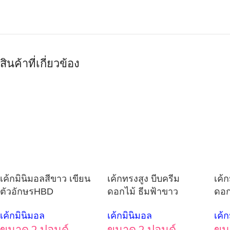
สินค้าที่เกี่ยวข้อง
เค้กมินิมอลสีขาว เขียน
เค้กทรงสูง บีบครีม
เค้
ตัวอักษรHBD
ดอกไม้ ธีมฟ้าขาว
ดอก
เค้กมินิมอล
เค้กมินิมอล
เค้
ขนาด 2 ปอนด์
ขนาด 2 ปอนด์
ขน