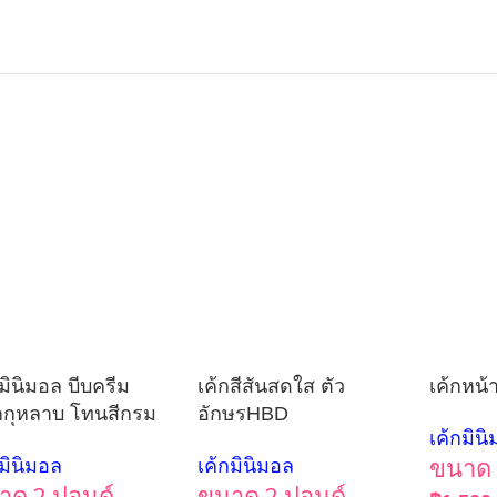
กมินิมอล บีบครีม
เค้กสีสันสดใส ตัว
เค้กหน้
กุหลาบ โทนสีกรม
อักษรHBD
เค้กมิน
กมินิมอล
เค้กมินิมอล
ขนาด 
าด 2 ปอนด์
ขนาด 2 ปอนด์