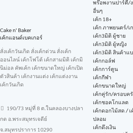
พร๊อพงานปาร์ตี้/
อื่นๆ
เค้ก 18+
เค้ก ภาพยนตร์/เก
Cake n' Baker
เค้ก3มิติ ผู้ชาย
เค้กแอนด์เบคเกอร์
เค้ก3มิติ ผู้หญิง
สั่งเค้กวันเกิด สั่งเค้กด่วน สั่งเค้ก
เค้ก3มิติ สินค้าแ
ออนไลน์ เค้กโฟโต้ เค้กสามมิติ เค้กมิ
เค้กกอล์ฟ
นิม่อล คัพเค้ก เค้กขนาดใหญ่ เค้กเปิด
เค้กการ์ตูน
ตัวสินค้า เค้กงานแต่ง เค้กแต่งงาน
เค้กกีฬา
เค้กวันเกิด
เค้กขนาดใหญ่
เค้กคู่รัก/ครอบคร
เค้กชอคโกแลต
190/73 หมู่ที่ 8 ต.ในคลองบางปลา
เค้กดอกไม้สด / เ
ปลอม
กด อ.พระสมุทรเจดีย์
เค้กดึงเงิน
จ.สมุทรปราการ 10290