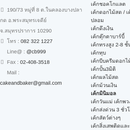
เค้กชอคโกแลต
190/73 หมู่ที่ 8 ต.ในคลองบางปลา
เค้กดอกไม้สด / เ
ปลอม
กด อ.พระสมุทรเจดีย์
เค้กดึงเงิน
จ.สมุทรปราการ 10290
เค้กตุ๊กตาบาร์บี้
โทร :
082 322 1227
เค้กทรงสูง 2-8 ชั้
Line@ :
@cb999
เค้กทุบ
เค้กบีบครีมดอกไม
Fax :
02-408-3518
เค้กปั้น3มิติ
Mail :
เค้กผลไม้สด
cakeandbaker@gmail.com
เค้กม้วนเงิน
เค้กมินิมอล
เค้กวันแม่ เค้กพ
เค้กส่งด่วน 3 ชั่ว
เค้กสัตว์ต่างๆ
เค้กสิ่งเสพติดแล