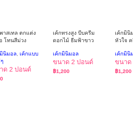
กพาสเทล ตกแต่ง
เค้กทรงสูง บีบครีม
เค้กมิน
ื้อ โทนสีม่วง
ดอกไม้ ธีมฟ้าขาว
หัวใจ ค
กมินิมอล
,
เค้กแบบ
เค้กมินิมอล
เค้กมิน
่ๆ
ขนาด 2 ปอนด์
ขนาด 
าด 2 ปอนด์
฿
1,200
฿
1,200
90