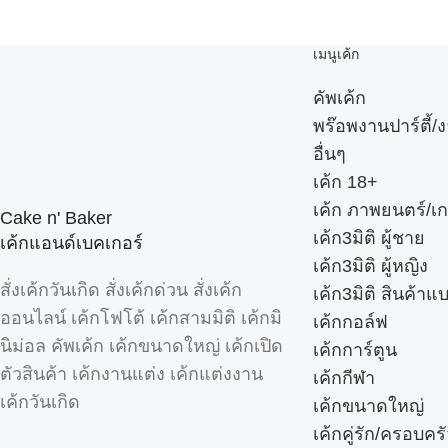
เมนูเค้ก
คัพเค้ก
พร๊อพงานปาร์ตี้/ง
อื่นๆ
เค้ก 18+
เค้ก ภาพยนตร์/เก
Cake n' Baker
เค้ก3มิติ ผู้ชาย
เค้กแอนด์เบคเกอร์
เค้ก3มิติ ผู้หญิง
สั่งเค้กวันเกิด สั่งเค้กด่วน สั่งเค้ก
เค้ก3มิติ สินค้าแ
ออนไลน์ เค้กโฟโต้ เค้กสามมิติ เค้กมิ
เค้กกอล์ฟ
นิม่อล คัพเค้ก เค้กขนาดใหญ่ เค้กเปิด
เค้กการ์ตูน
ตัวสินค้า เค้กงานแต่ง เค้กแต่งงาน
เค้กกีฬา
เค้กวันเกิด
เค้กขนาดใหญ่
เค้กคู่รัก/ครอบคร