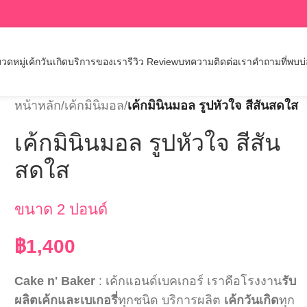
วดหมู่เค้กวันเกิด
บริการของเรา
รีวิว Review
บทความ
ติดต่อเรา
คำถามที่พบบ
หน้าหลัก
/
เค้กมินิมอล
/
เค้กมินินมอล รูปหัวใจ สีสันสดใส
เค้กมินินมอล รูปหัวใจ สีสัน
สดใส
ขนาด 2 ปอนด์
฿
1,400
Cake n' Baker
: เค้กแอนด์เบคเกอร์ เราคือโรงงาน
รับ
ผลิตเค้กและเบเกอรี่
ทุกชนิด บริการผลิต
เค้กวันเกิด
ทุก