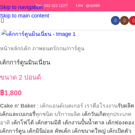
Line :
@cb999
โทร :
082 322 1227
Skip to navigation
Skip to main content
หน้าหลัก
/
เค้ก ภาพยนตร์/เกม/การ์ตูน
เค้กการ์ตูนมินเนี่ยน
ขนาด 2 ปอนด์
฿
1,800
Cake n' Baker
: เค้กแอนด์เบคเกอร์ เราคือโรงงาน
รับผลิต
เค้กและเบเกอรี่
ทุกชนิด บริการผลิต
เค้กวันเกิด
ทุกประเภท
อาทิ
เค้กโฟโต้
เค้กสามมิติ
เค้กงานปั้นน้ำตาล
เค้กฟองดอง
เค้กการ์ตูน
เค้กมินิม่อล
คัพเค้ก
เค้กขนาดใหญ่
เค้กเปิดตัว