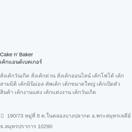
Cake n' Baker
เค้กแอนด์เบคเกอร์
สั่งเค้กวันเกิด สั่งเค้กด่วน สั่งเค้กออนไลน์ เค้กโฟโต้ เค้ก
สามมิติ เค้กมินิม่อล คัพเค้ก เค้กขนาดใหญ่ เค้กเปิดตัว
สินค้า เค้กงานแต่ง เค้กแต่งงาน เค้กวันเกิด
190/73 หมู่ที่ 8 ต.ในคลองบางปลากด อ.พระสมุทรเจดีย์
จ.สมุทรปราการ 10290