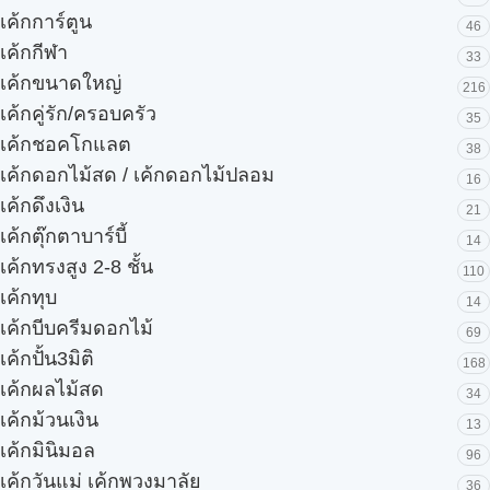
เค้กการ์ตูน
46
เค้กกีฬา
33
เค้กขนาดใหญ่
216
เค้กคู่รัก/ครอบครัว
35
เค้กชอคโกแลต
38
เค้กดอกไม้สด / เค้กดอกไม้ปลอม
16
เค้กดึงเงิน
21
เค้กตุ๊กตาบาร์บี้
14
เค้กทรงสูง 2-8 ชั้น
110
เค้กทุบ
14
เค้กบีบครีมดอกไม้
69
เค้กปั้น3มิติ
168
เค้กผลไม้สด
34
เค้กม้วนเงิน
13
เค้กมินิมอล
96
เค้กวันแม่ เค้กพวงมาลัย
36