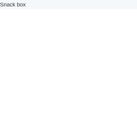
Snack box
รับผลิตสินค้า OEM
แฟรนไชส์เบเกอรี่
เมนูอื่นๆ
ธุรกิจในเครือ
-
ภัทรินทร์ฟู้ด
รีวิวจากลูกค้า
ลูกค้าของเรา
ติดต่อเรา
ข้อกำหนดและนโยบาย
Sitemap
Cake n' Bake โรงงานผลิตเค้กและเบเกอรี่