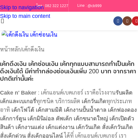
Line :
@cb999
โทร :
082 322 1227
Skip to navigation
Skip to main content
หน้าหลัก
/
เค้กดึงเงิน
เค้กดึงเงิน เค้กซ่อนเงิน เค้กทุกแบบสามารถทำเป็นเค้ก
ดึงเงินได้ มีค่าทำกล่องซ่อนเงินเพิ่ม 200 บาท จากราคา
ปกติเท่านั้นค่ะ
Cake n' Baker
: เค้กแอนด์เบคเกอร์ เราคือโรงงาน
รับผลิต
เค้กและเบเกอรี่
ทุกชนิด บริการผลิต
เค้กวันเกิด
ทุกประเภท
อาทิ
เค้กโฟโต้
เค้กสามมิติ
เค้กงานปั้นน้ำตาล
เค้กฟองดอง
เค้กการ์ตูน
เค้กมินิม่อล
คัพเค้ก
เค้กขนาดใหญ่
เค้กเปิดตัว
สินค้า
เค้กงานแต่ง
เค้กแต่งงาน
เค้กวันเกิด
สั่งเค้กวันเกิด
สั่งเค้กด่วน
สั่งเค้กออนไลน์
ได้ที่ เค้กแอนด์เบคเกอร์ เรา