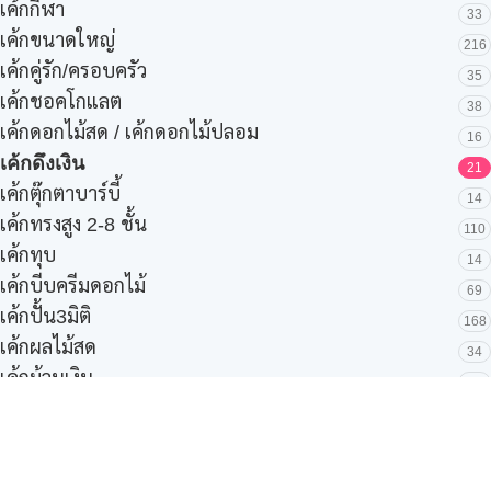
เค้กกีฬา
33
เค้กขนาดใหญ่
216
เค้กคู่รัก/ครอบครัว
35
เค้กชอคโกแลต
38
เค้กดอกไม้สด / เค้กดอกไม้ปลอม
16
เค้กดึงเงิน
21
เค้กตุ๊กตาบาร์บี้
14
เค้กทรงสูง 2-8 ชั้น
110
เค้กทุบ
14
เค้กบีบครีมดอกไม้
69
เค้กปั้น3มิติ
168
เค้กผลไม้สด
34
เค้กม้วนเงิน
13
เค้กมินิมอล
96
เค้กวันแม่ เค้กพวงมาลัย
36
เค้กส่งด่วน 3 ชั่วโมง
39