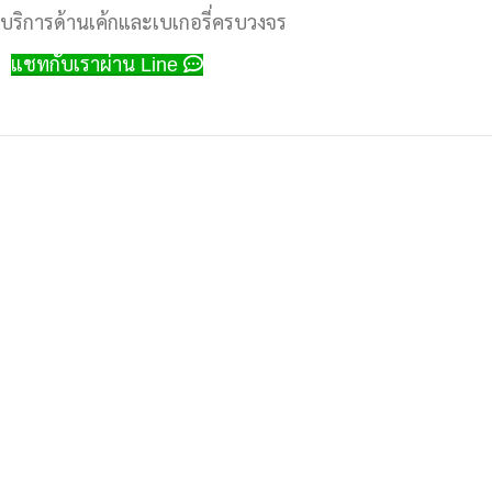
บริการด้านเค้กและเบเกอรี่ครบวงจร
แชทกับเราผ่าน Line